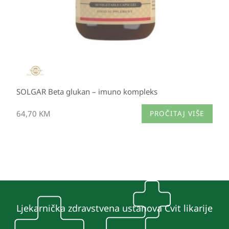
SOLGAR Beta glukan – imuno kompleks
64,70
KM
PROČITAJ VIŠE
Ljekarnička zdravstvena ustanova Cvit likarije