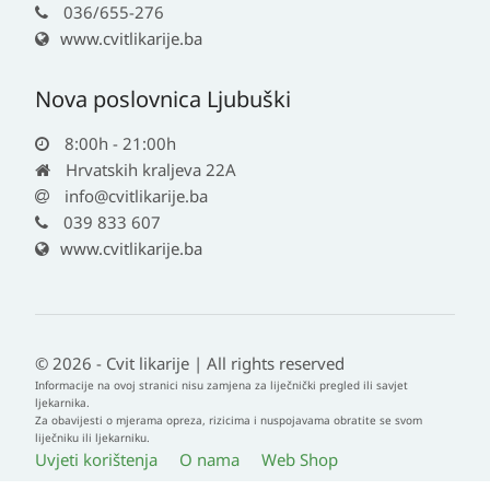
036/655-276
www.cvitlikarije.ba
Nova poslovnica Ljubuški
8:00h - 21:00h
Hrvatskih kraljeva 22A
info@cvitlikarije.ba
039 833 607
www.cvitlikarije.ba
© 2026 - Cvit likarije | All rights reserved
Informacije na ovoj stranici nisu zamjena za liječnički pregled ili savjet
ljekarnika.
Za obavijesti o mjerama opreza, rizicima i nuspojavama obratite se svom
liječniku ili ljekarniku.
Uvjeti korištenja
O nama
Web Shop