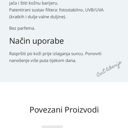
jača i štiti kožnu barijeru.
Patentirani sustav filtera: fotostabilno, UVB/UVA
(kratkih i dulje valne duljine).
Bez parfema.
Način uporabe
Raspršiti po koži prije izlaganja suncu. Ponoviti
nanošenje više puta tijekom dana.
Povezani Proizvodi
Izvorna
Trenutna