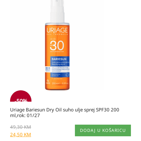
cijena
cijena
bila
je:
je:
24,50 KM.
49,30 KM.
-
50
%
Uriage Bariesun Dry Oil suho ulje sprej SPF30 200
ml,rok: 01/27
49,30
KM
DODAJ U KOŠARICU
24,50
KM