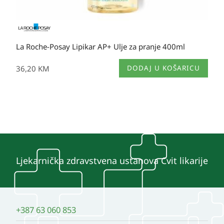
La Roche-Posay Lipikar AP+ Ulje za pranje 400ml
36,20
KM
DODAJ U KOŠARICU
Ljekarnička zdravstvena ustanova Cvit likarije
+387 63 060 853