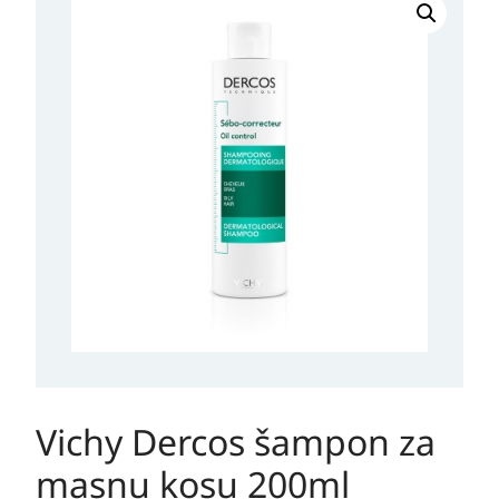
Dercos
šampon
za
masnu
kosu
200ml
količina
Vichy Dercos šampon za
masnu kosu 200ml