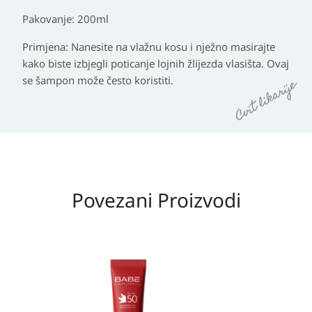
Pakovanje
: 200ml
Primjena:
Nanesite na vlažnu kosu i nježno masirajte
kako biste izbjegli poticanje lojnih žlijezda vlasišta. Ovaj
se šampon može često koristiti.
Povezani Proizvodi
Izvorna
Trenutna
cijena
cijena
bila
je:
je:
23,90 KM.
23,90 KM.