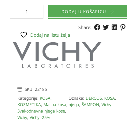
DODAJ U KOŠARICU
Share:
Dodaj na listu želja
SKU:
22185
Kategorije:
KOSA
,
Oznaka:
DERCOS
,
KOSA
,
KOZMETIKA
,
Masna kosa
,
njega
,
ŠAMPON
,
Vichy
Svakodnevna njega kose
,
Vichy
,
Vichy -25%