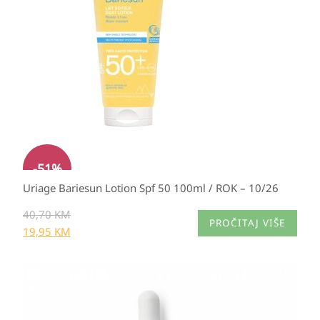
40,70 KM.
-
51
%
Uriage Bariesun Lotion Spf 50 100ml / ROK – 10/26
40,70
KM
PROČITAJ VIŠE
19,95
KM