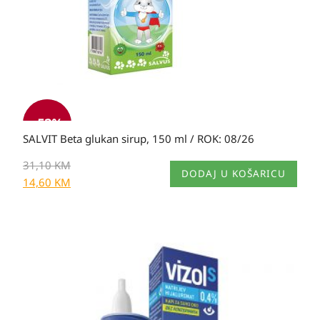
-
53
%
SALVIT Beta glukan sirup, 150 ml / ROK: 08/26
31,10
KM
DODAJ U KOŠARICU
14,60
KM