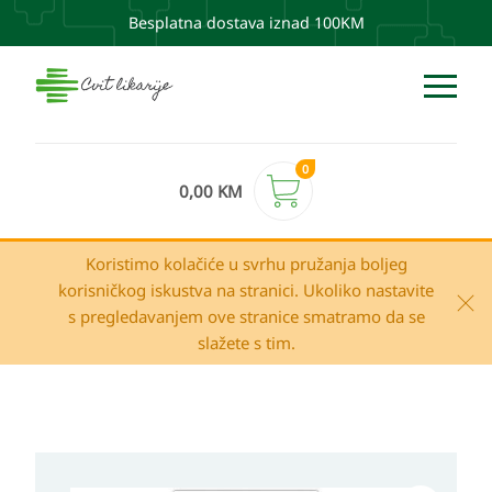
Besplatna dostava iznad 100KM
0
0,00
KM
Koristimo kolačiće u svrhu pružanja boljeg
korisničkog iskustva na stranici. Ukoliko nastavite
s pregledavanjem ove stranice smatramo da se
slažete s tim.
ALLGA