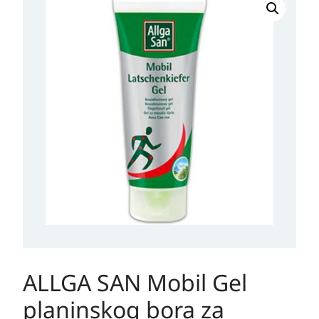
SAN
Mobil
Gel
planinskog
bora
za
masažu
100m
količina
ALLGA SAN Mobil Gel
planinskog bora za