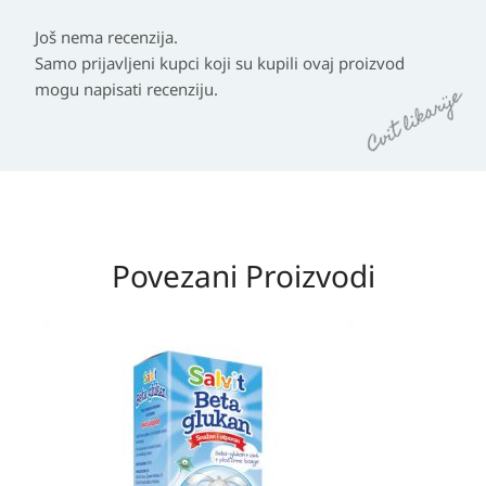
Još nema recenzija.
Samo prijavljeni kupci koji su kupili ovaj proizvod
mogu napisati recenziju.
Povezani Proizvodi
Izvorna
Trenutna
cijena
cijena
bila
je:
je:
14,60 KM.
31,10 KM.