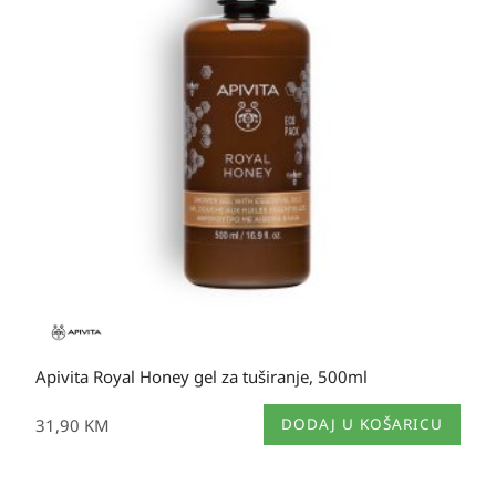
Apivita Royal Honey gel za tuširanje, 500ml
31,90
KM
DODAJ U KOŠARICU