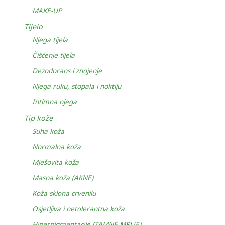
MAKE-UP
Tijelo
Njega tijela
Čišćenje tijela
Dezodorans i znojenje
Njega ruku, stopala i noktiju
Intimna njega
Tip kože
Suha koža
Normalna koža
Mješovita koža
Masna koža (AKNE)
Koža sklona crvenilu
Osjetljiva i netolerantna koža
Hiperpigmentacije (TAMNE MRLJE)