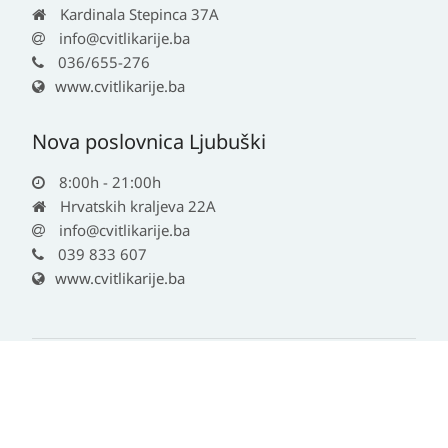
Kardinala Stepinca 37A
info@cvitlikarije.ba
036/655-276
www.cvitlikarije.ba
Nova poslovnica Ljubuški
8:00h - 21:00h
Hrvatskih kraljeva 22A
info@cvitlikarije.ba
039 833 607
www.cvitlikarije.ba
© 2026 - Cvit likarije | All rights reserved
Informacije na ovoj stranici nisu zamjena za liječnički pregled ili savjet
ljekarnika.
Za obavijesti o mjerama opreza, rizicima i nuspojavama obratite se svom