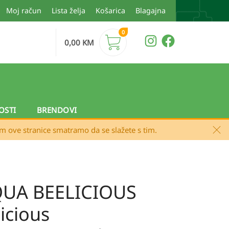
Moj račun
Lista želja
Košarica
Blagajna
0
0,00
KM
OSTI
BRENDOVI
em ove stranice smatramo da se slažete s tim.
AQUA BEELICIOUS
icious