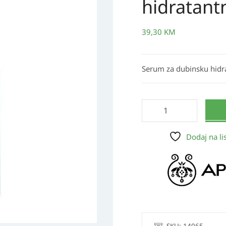
hidratantn
Aqua
Beelicious
hidratantni
39,30
KM
serum
za
Serum za dubinsku hidra
lice
količina
Dodaj na lis