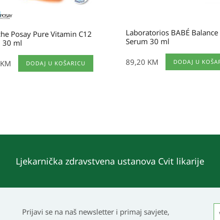
Laboratorios BABÉ Balance
che Posay Pure Vitamin C12
Serum 30 ml
 30 ml
89,20
KM
DODAJ U KOŠA
KM
DODAJ U KOŠARICU
Ljekarnička zdravstvena ustanova Cvit likarije
Prijavi se na naš newsletter i primaj savjete,