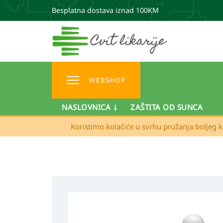
Besplatna dostava iznad 100KM
WEBSHOP
NASLOVNICA
ZAŠTITA OD SUNCA
Koristimo kolačiće u svrhu pružanja boljeg k