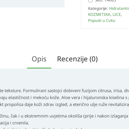
SKU:
14065
Kategorije:
Hidratant
KOZMETIKA
,
LICE
,
Popusti u Cvitu
Opis
Recenzije (0)
eksture. Formulirani sastojci dobiveni fuzijom citrusa, irisa, divl
ćavaju elastičnost i mekoću kože. Aloe vera i hijaluronska kiselina 
kt propolisa daje koži zdrav izgled, a eterično ulje ruže revitalizir
žinu, čak i u ekstremnim uvjetima okoliša (prije i nakon izlaganja
cija i crvenila.