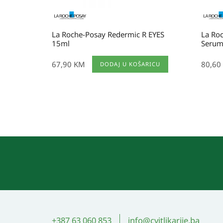
La Roche-Posay Redermic R EYES
La Ro
15ml
Serum
67,90
KM
80,60
DODAJ U KOŠARICU
+387 63 060 853
info@cvitlikarije.ba