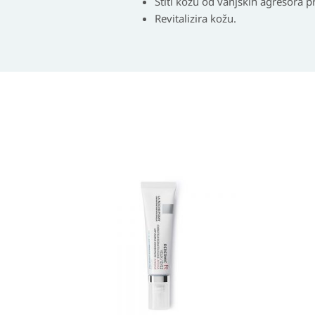
Štiti kožu od vanjskih agresora pru
Revitalizira kožu.