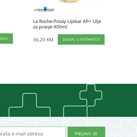
La Roche-Posay Lipikar AP+ Ulje
za pranje 400ml
RICU
36,20
KM
DODAJ U KOŠARICU