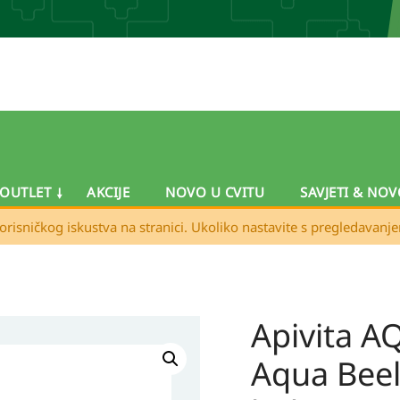
OUTLET
AKCIJE
NOVO U CVITU
SAVJETI & NOV
orisničkog iskustva na stranici. Ukoliko nastavite s pregledavanj
Apivita 
Apivita
AQUA
Aqua Beel
BEELICIOUS