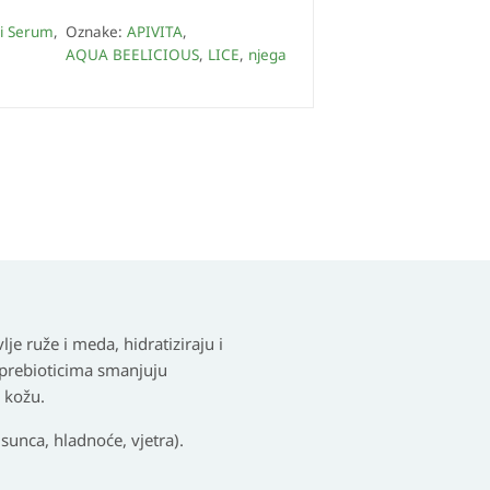
ni Serum
,
Oznake:
APIVITA
,
AQUA BEELICIOUS
,
LICE
,
njega
je ruže i meda, hidratiziraju i
s prebioticima smanjuju
a kožu.
 sunca, hladnoće, vjetra).