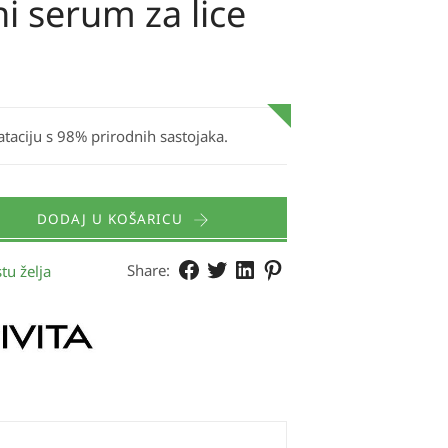
i serum za lice
taciju s 98% prirodnih sastojaka.
DODAJ U KOŠARICU
Share:
tu želja