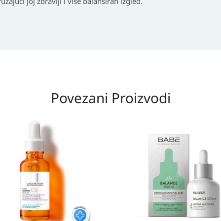
žajući joj zdraviji i više balansiran izgled.
Povezani Proizvodi