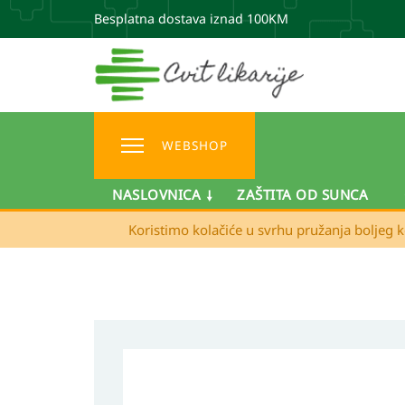
Besplatna dostava iznad 100KM
WEBSHOP
NASLOVNICA
ZAŠTITA OD SUNCA
Koristimo kolačiće u svrhu pružanja boljeg k