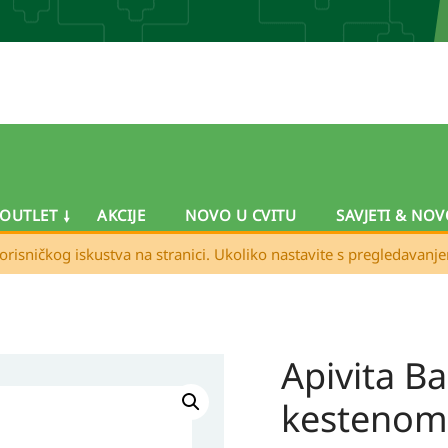
OUTLET
AKCIJE
NOVO U CVITU
SAVJETI & NOV
orisničkog iskustva na stranici. Ukoliko nastavite s pregledavanj
Apivita B
Apivita
Balzam
kestenom
za