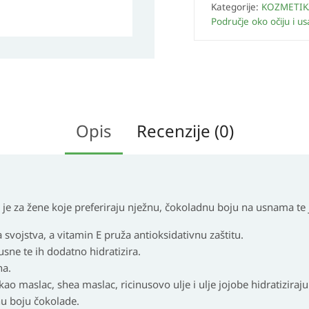
Kategorije:
KOZMETIK
Područje oko očiju i u
Opis
Recenzije (0)
je za žene koje preferiraju nježnu, čokoladnu boju na usnama te 
 svojstva, a vitamin E pruža antioksidativnu zaštitu.
 usne te ih dodatno hidratizira.
na.
kao maslac, shea maslac, ricinusovo ulje i ulje jojobe hidratizira
u boju čokolade.