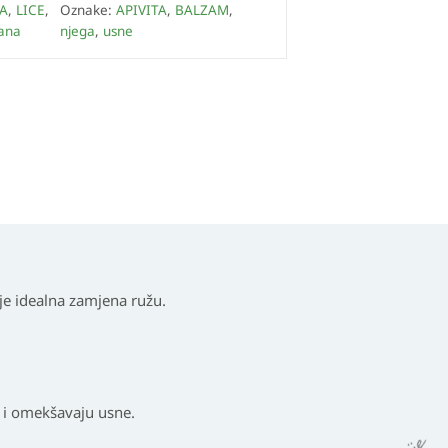
A
,
LICE
,
Oznake:
APIVITA
,
BALZAM
,
sana
njega
,
usne
je idealna zamjena ružu.
ju i omekšavaju usne.