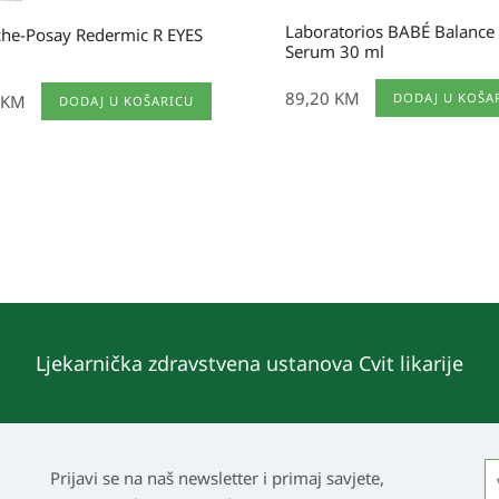
Laboratorios BABÉ Balance
che-Posay Redermic R EYES
Serum 30 ml
89,20
KM
DODAJ U KOŠA
KM
DODAJ U KOŠARICU
Ljekarnička zdravstvena ustanova Cvit likarije
Prijavi se na naš newsletter i primaj savjete,