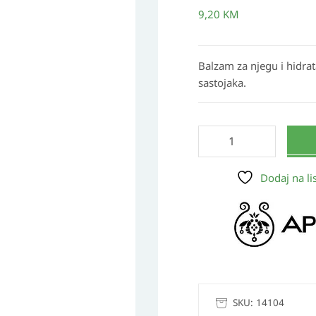
usne
9,20
KM
s
kestenom
količina
Balzam za njegu i hidrat
sastojaka.
Dodaj na lis
SKU:
14104