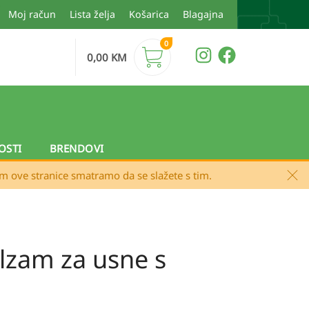
Moj račun
Lista želja
Košarica
Blagajna
0
0,00
KM
OSTI
BRENDOVI
em ove stranice smatramo da se slažete s tim.
alzam za usne s