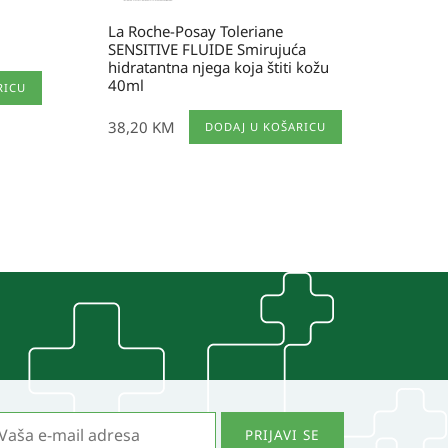
La Roche-Posay Toleriane
SENSITIVE FLUIDE Smirujuća
hidratantna njega koja štiti kožu
40ml
RICU
38,20
KM
DODAJ U KOŠARICU