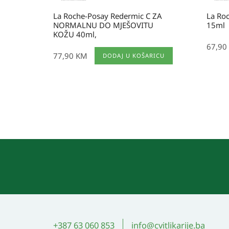
La Roche-Posay Redermic C ZA
La Ro
NORMALNU DO MJEŠOVITU
15ml
KOŽU 40ml,
67,90
77,90
KM
DODAJ U KOŠARICU
+387 63 060 853
info@cvitlikarije.ba