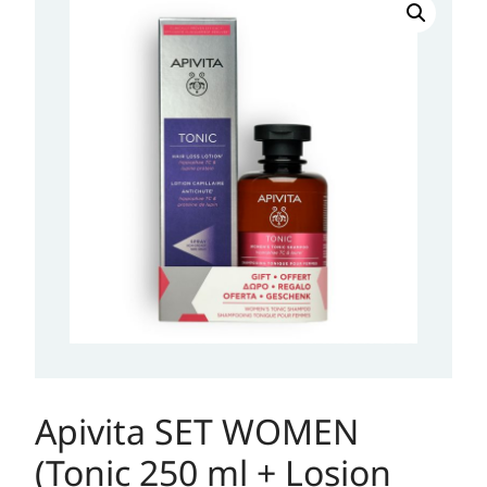
SET
WOMEN
(Tonic
250
ml
+
Losion
150
ml)
količina
Apivita SET WOMEN
(Tonic 250 ml + Losion