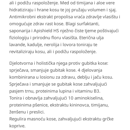
ali i podižu raspoloženje. Med od timijana i aloe vere
hidratiziraju i hrane kosu te joj pružaju volumen i sjaj.
Antimikrobni ekstrakt propolisa vraća zdravlje vlasištu i
omogućuje zdrav rast kose. Blagi surfaktanti,
saponarija i Apishield HS nježno čiste tjeme poštivajući
fiziologiju i prirodnu floru vlasišta. Eterična ulja
lavande, kadulje, nerolija i lovora toniraju te
revitaliziraju kosu, ali i podižu raspoloženje.
Djelotvorna i holistička njega protiv gubitka kose:
sprječava, smanjuje gubitak kose. 4 djelovanja
kombinirana u losionu za zdravu, deblju i jaču kosu.
Sprječava i smanjuje se gubitak kose zahvaljujući
pasjem trnu, proteinima lupina i vitaminu B3.
Tonira i obnavlja zahvaljujući 10 aminokiselina,
proteinima pšenice, ekstraktu kininovca, timijanu,
ženšenu i preslici.
Regulira masnoću kose, zahvaljujući ekstraktu grčke
koprive.