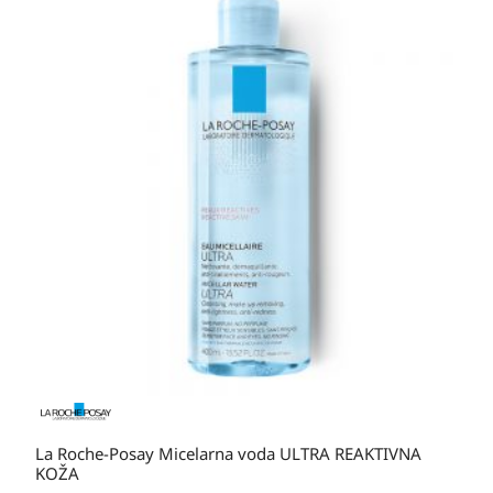
varijanti.
cijena:
Opcije
od
se
20,80 KM
mogu
do
odabrati
36,60 KM
na
stranici
proizvoda
La Roche-Posay Micelarna voda ULTRA REAKTIVNA
KOŽA