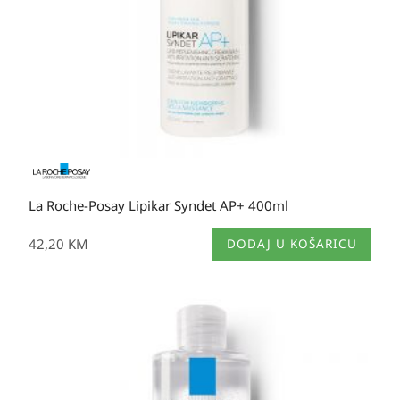
La Roche-Posay Lipikar Syndet AP+ 400ml
42,20
KM
DODAJ U KOŠARICU
Raspon
cijena:
od
20,70 KM