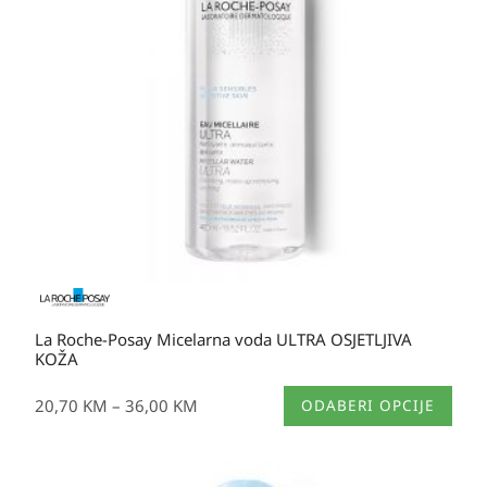
do
36,00 KM
La Roche-Posay Micelarna voda ULTRA OSJETLJIVA
KOŽA
Ovaj
20,70
KM
–
36,00
KM
ODABERI OPCIJE
proizvod
ima
više
Raspon