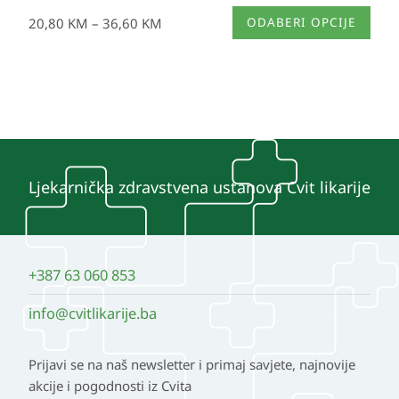
Ovaj
20,80
KM
–
36,60
KM
ODABERI OPCIJE
proizvod
ima
više
varijanti.
Opcije
se
mogu
Ljekarnička zdravstvena ustanova Cvit likarije
odabrati
na
stranici
+387 63 060 853
proizvoda
info@cvitlikarije.ba
Prijavi se na naš newsletter i primaj savjete, najnovije
akcije i pogodnosti iz Cvita