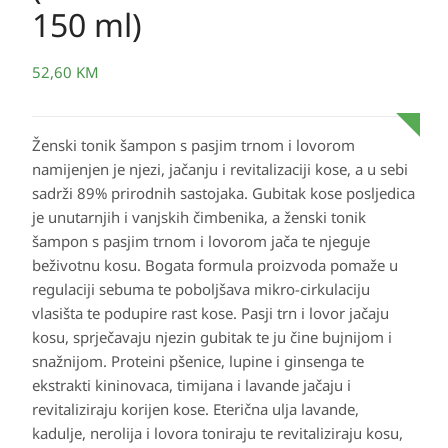
150 ml)
52,60
KM
Ženski tonik šampon s pasjim trnom i lovorom
namijenjen je njezi, jačanju i revitalizaciji kose, a u sebi
sadrži 89% prirodnih sastojaka. Gubitak kose posljedica
je unutarnjih i vanjskih čimbenika, a ženski tonik
šampon s pasjim trnom i lovorom jača te njeguje
beživotnu kosu. Bogata formula proizvoda pomaže u
regulaciji sebuma te poboljšava mikro-cirkulaciju
vlasišta te podupire rast kose. Pasji trn i lovor jačaju
kosu, sprječavaju njezin gubitak te ju čine bujnijom i
snažnijom. Proteini pšenice, lupine i ginsenga te
ekstrakti kininovaca, timijana i lavande jačaju i
revitaliziraju korijen kose. Eterična ulja lavande,
kadulje, nerolija i lovora toniraju te revitaliziraju kosu,