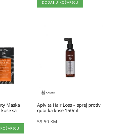
DODAJ U KOŠARICU
uty Maska
Apivita Hair Loss – sprej protiv
ju kose sa
gubitka kose 150ml
59,50
KM
 KOŠARICU