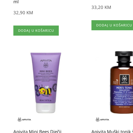
ml
33,20
KM
32,90
KM
DODAJ U KOŠARICU
DODAJ U KOŠARICU
Apivita Mini Bees Dječji
Apivita Muški toni