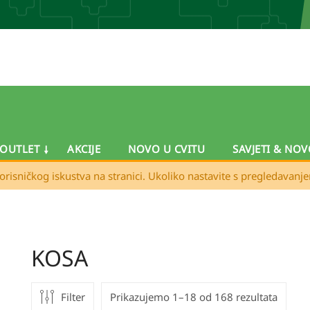
OUTLET
AKCIJE
NOVO U CVITU
SAVJETI & NOV
orisničkog iskustva na stranici. Ukoliko nastavite s pregledavanj
KOSA
Filter
Prikazujemo 1–18 od 168 rezultata