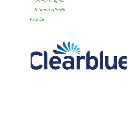
Oralna higijena
Intimno zdravlje
Papuče