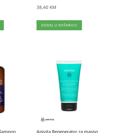
38,40
KM
DODAJ U KOŠARICU
k šampon
Apivita Regenerator za masno