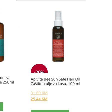
Izvorna
Trenutna
cijena
cijena
bila
je:
je:
31,80 KM.
31,80 KM.
-20%
pon za
Apivita Bee Sun Safe Hair Oil
te 250ml
Zaštitno ulje za kosu, 100 ml
31,80
KM
25,44
KM