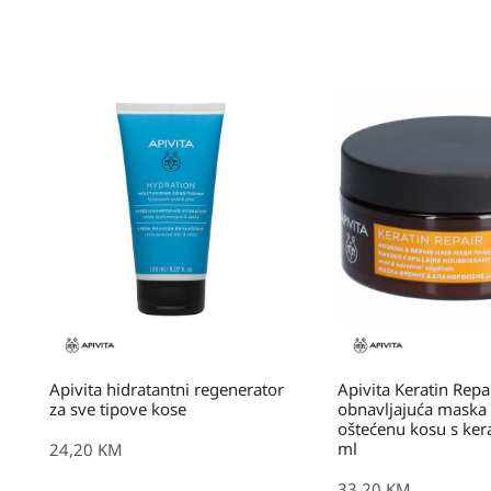
Apivita hidratantni regenerator
Apivita Keratin Repa
za sve tipove kose
obnavljajuća maska ​
oštećenu kosu s ke
ml
24,20
KM
33,20
KM