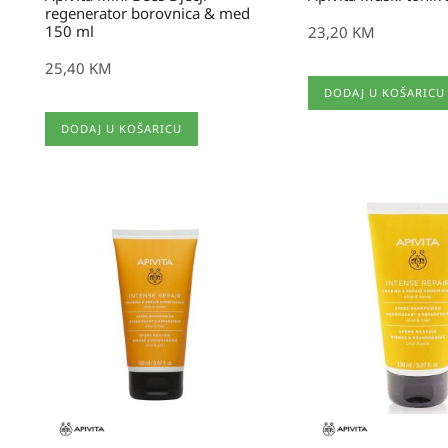
regenerator borovnica & med
150 ml
23,20
KM
25,40
KM
DODAJ U KOŠARICU
DODAJ U KOŠARICU