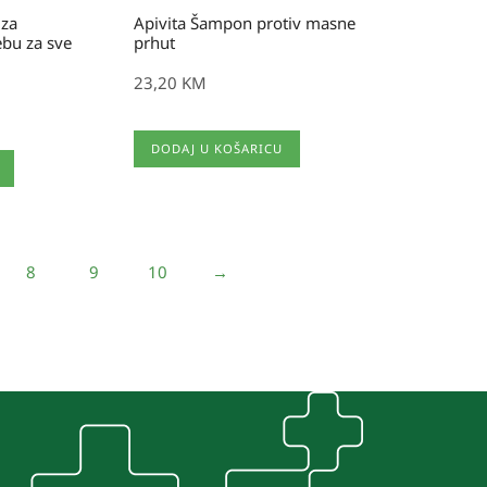
 za
Apivita Šampon protiv masne
bu za sve
prhut
23,20
KM
DODAJ U KOŠARICU
8
9
10
→