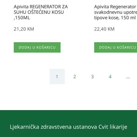
Apivita REGENERATOR ZA
Apivita Regenerator
SUHU OŠTEĆENU KOSU
svakodnevnu upotre
,150ML
tipove kose, 150 ml
21,20
KM
22,40
KM
DODAJ U KOŠARICU
DODAJ U KOŠARICU
1
2
3
4
…
Ljekarnička zdravstvena ustanova Cvit likarije