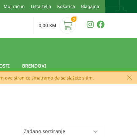
Moj račun
Lista želja
Košarica
Blagajna
0
0,00
KM
OSTI
BRENDOVI
em ove stranice smatramo da se slažete s tim.