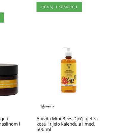
DODAJ U KOŠARICU
gu i
Apivita Mini Bees Dječji gel za
maslinom i
kosu i tijelo kalendula i med,
500 ml