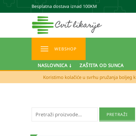
Besplatna dostava iznad 100KM
WEBSHOP
NASLOVNICA
ZAŠTITA OD SUNCA
Koristimo kolačiće u svrhu pružanja boljeg k
Pretraži:
PRETRAŽI