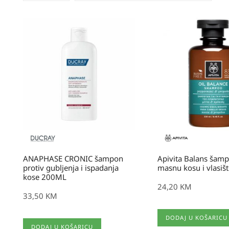
ANAPHASE CRONIC šampon
Apivita Balans šam
protiv gubljenja i ispadanja
masnu kosu i vlasiš
kose 200ML
24,20
KM
33,50
KM
DODAJ U KOŠARICU
DODAJ U KOŠARICU