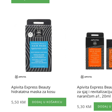
Apivita Express Beauty
Apivita Express Bea
hidratatna maska za kosu
za sjaj i revitalizaci
narančom a1, 20ml
5,50
KM
DODAJ U KOŠARICU
5,30
KM
DODAJ U