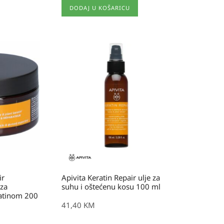
DODAJ U KOŠARICU
ir
Apivita Keratin Repair ulje za
​za
suhu i oštećenu kosu 100 ml
ratinom 200
41,40
KM