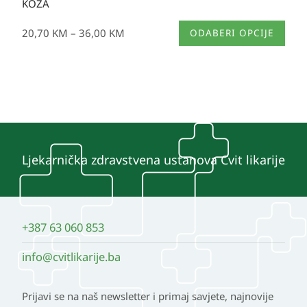
KOŽA
Ovaj
20,70
KM
–
36,00
KM
ODABERI OPCIJE
proizvod
ima
više
varijanti.
Opcije
se
mogu
Ljekarnička zdravstvena ustanova Cvit likarije
odabrati
na
stranici
+387 63 060 853
proizvoda
info@cvitlikarije.ba
Prijavi se na naš newsletter i primaj savjete, najnovije