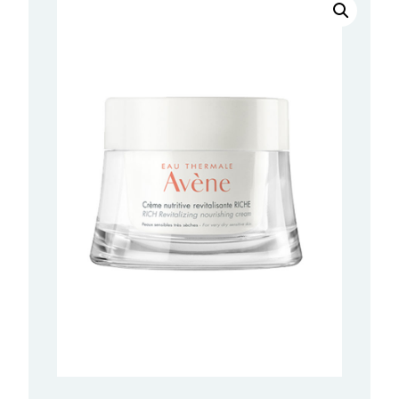
Bogata
hranjiva
revitalizirajuća
krema
50ml
količina