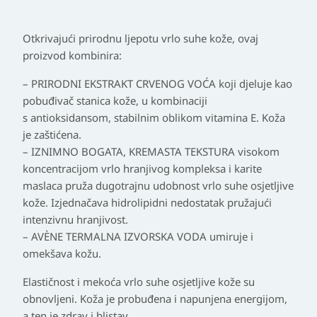
Otkrivajući prirodnu ljepotu vrlo suhe kože, ovaj
proizvod kombinira:
– PRIRODNI EKSTRAKT CRVENOG VOĆA koji djeluje kao
pobuđivač stanica kože, u kombinaciji
s antioksidansom, stabilnim oblikom vitamina E. Koža
je zaštićena.
– IZNIMNO BOGATA, KREMASTA TEKSTURA visokom
koncentracijom vrlo hranjivog kompleksa i karite
maslaca pruža dugotrajnu udobnost vrlo suhe osjetljive
kože. Izjednačava hidrolipidni nedostatak pružajući
intenzivnu hranjivost.
– AVÈNE TERMALNA IZVORSKA VODA umiruje i
omekšava kožu.
Elastičnost i mekoća vrlo suhe osjetljive kože su
obnovljeni. Koža je probuđena i napunjena energijom,
a ten je zdrav i blistav.