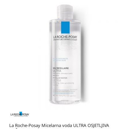
Raspon
cijena:
od
20,70 KM
do
36,00 KM
La Roche-Posay Micelarna voda ULTRA OSJETLJIVA