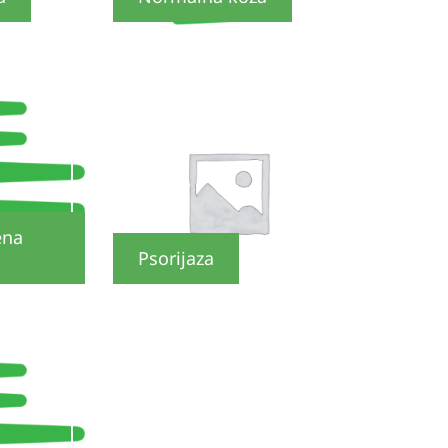
ena
Psorijaza