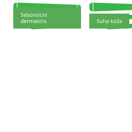
Seboroicni
dermatitis
Suha koža