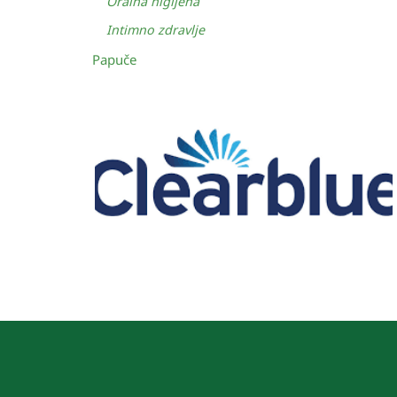
Oralna higijena
Intimno zdravlje
Papuče