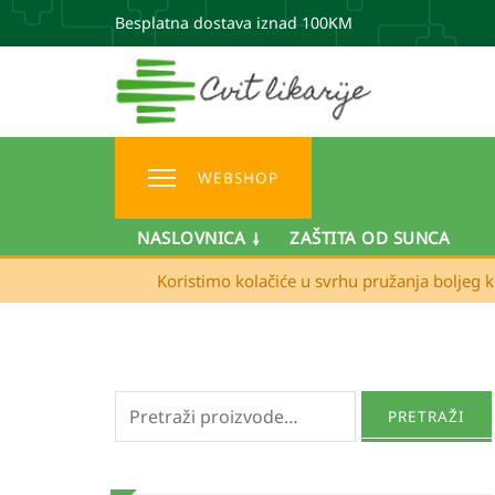
Besplatna dostava iznad 100KM
WEBSHOP
NASLOVNICA
ZAŠTITA OD SUNCA
Koristimo kolačiće u svrhu pružanja boljeg k
Pretraži:
PRETRAŽI