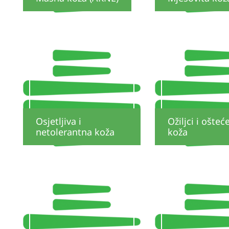
Osjetljiva i
Ožiljci i ošteć
netolerantna koža
koža