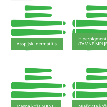
Hiperpigment
Atopijski dermatitis
(TAMNE MRLJE
Masna koža (AKNE)
Mješovita kož