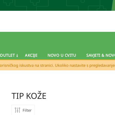
OUTLET
AKCIJE
NOVO U CVITU
SAVJETI & NOV
orisničkog iskustva na stranici. Ukoliko nastavite s pregledavanj
TIP KOŽE
Filter