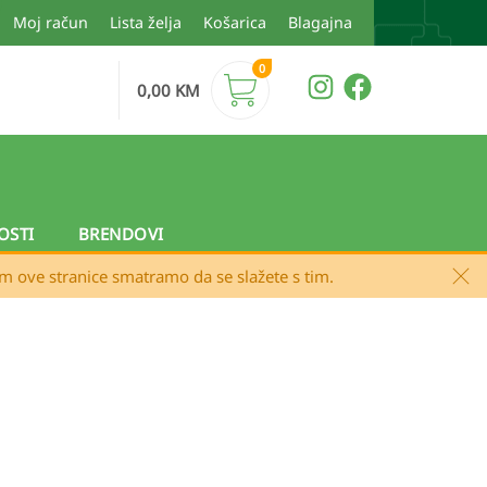
Moj račun
Lista želja
Košarica
Blagajna
0
0,00
KM
OSTI
BRENDOVI
em ove stranice smatramo da se slažete s tim.