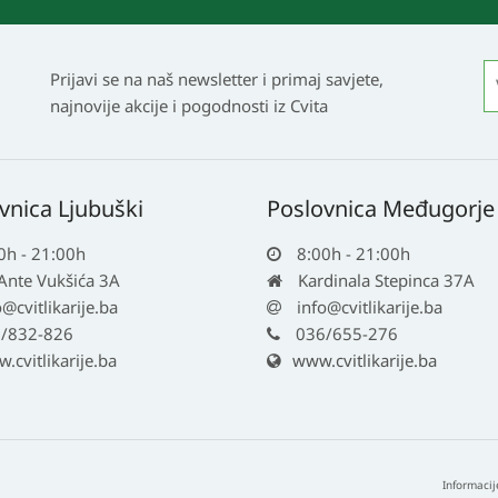
Prijavi se na naš newsletter i primaj savjete,
najnovije akcije i pogodnosti iz Cvita
vnica Ljubuški
Poslovnica Međugorje
0h - 21:00h
8:00h - 21:00h
 Ante Vukšića 3A
Kardinala Stepinca 37A
o@cvitlikarije.ba
info@cvitlikarije.ba
/832-826
036/655-276
cvitlikarije.ba
www.cvitlikarije.ba
Informacij