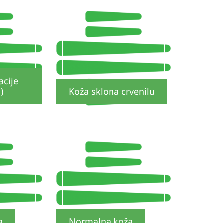
acije
)
Koža sklona crvenilu
a
Normalna koža