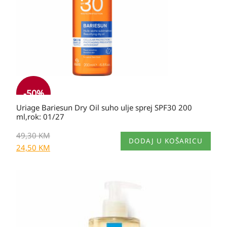
-
50
%
Uriage Bariesun Dry Oil suho ulje sprej SPF30 200
ml,rok: 01/27
49,30
KM
DODAJ U KOŠARICU
24,50
KM