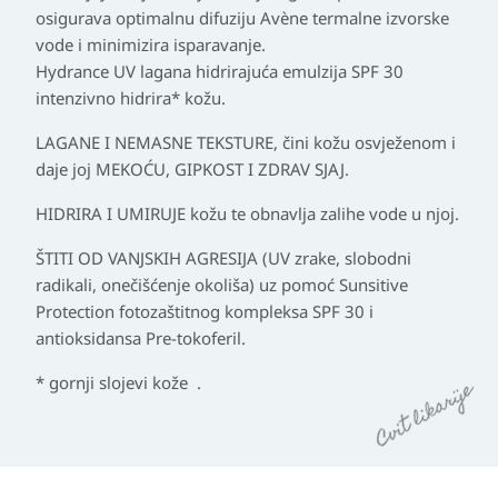
osigurava optimalnu difuziju Avène termalne izvorske
vode i minimizira isparavanje.
Hydrance UV lagana hidrirajuća emulzija SPF 30
intenzivno hidrira* kožu.
LAGANE I NEMASNE TEKSTURE, čini kožu osvježenom i
daje joj MEKOĆU, GIPKOST I ZDRAV SJAJ.
HIDRIRA I UMIRUJE kožu te obnavlja zalihe vode u njoj.
ŠTITI OD VANJSKIH AGRESIJA (UV zrake, slobodni
radikali, onečišćenje okoliša) uz pomoć Sunsitive
Protection fotozaštitnog kompleksa SPF 30 i
antioksidansa Pre-tokoferil.
* gornji slojevi kože .