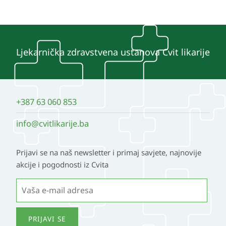
Ljekarnička zdravstvena ustanova Cvit likarije
+387 63 060 853
info@cvitlikarije.ba
Prijavi se na naš newsletter i primaj savjete, najnovije
akcije i pogodnosti iz Cvita