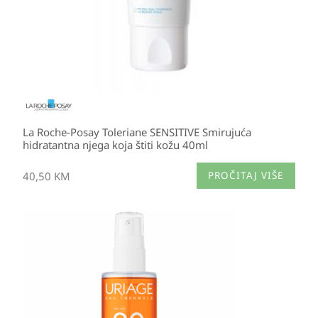
La Roche-Posay Toleriane SENSITIVE Smirujuća
hidratantna njega koja štiti kožu 40ml
40,50
KM
PROČITAJ VIŠE
Izvorna
Trenutna
cijena
cijena
bila
je:
je:
24,50 KM.
49,30 KM.