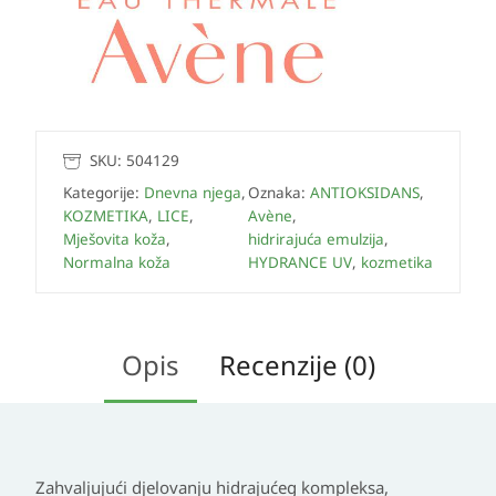
SKU:
504129
Kategorije:
Dnevna njega
,
Oznaka:
ANTIOKSIDANS
,
KOZMETIKA
,
LICE
,
Avène
,
Mješovita koža
,
hidrirajuća emulzija
,
Normalna koža
HYDRANCE UV
,
kozmetika
Opis
Recenzije (0)
Zahvaljujući djelovanju hidrajućeg kompleksa,