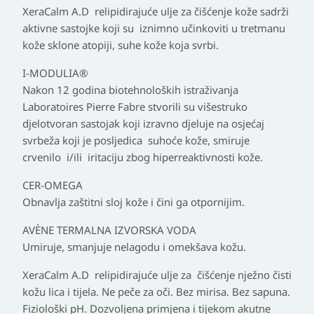
XeraCalm A.D relipidirajuće ulje za čišćenje kože sadrži
aktivne sastojke koji su iznimno učinkoviti u tretmanu
kože sklone atopiji, suhe kože koja svrbi.
I-MODULIA®
Nakon 12 godina biotehnoloških istraživanja
Laboratoires Pierre Fabre stvorili su višestruko
djelotvoran sastojak koji izravno djeluje na osjećaj
svrbeža koji je posljedica suhoće kože, smiruje
crvenilo i/ili iritaciju zbog hiperreaktivnosti kože.
CER-OMEGA
Obnavlja zaštitni sloj kože i čini ga otpornijim.
AVÈNE TERMALNA IZVORSKA VODA
Umiruje, smanjuje nelagodu i omekšava kožu.
XeraCalm A.D relipidirajuće ulje za čišćenje nježno čisti
kožu lica i tijela. Ne peče za oči. Bez mirisa. Bez sapuna.
Fiziološki pH. Dozvoljena primjena i tijekom akutne