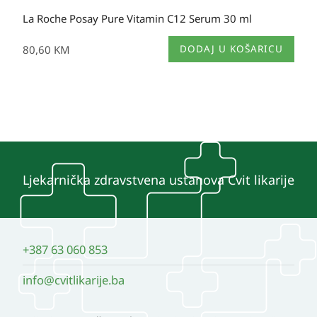
La Roche Posay Pure Vitamin C12 Serum 30 ml
80,60
KM
DODAJ U KOŠARICU
Ljekarnička zdravstvena ustanova Cvit likarije
+387 63 060 853
info@cvitlikarije.ba