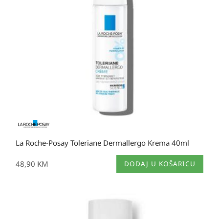
La Roche-Posay Toleriane Dermallergo Krema 40ml
48,90
KM
DODAJ U KOŠARICU