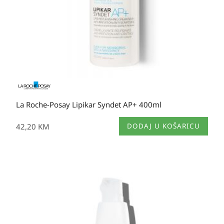
La Roche-Posay Lipikar Syndet AP+ 400ml
42,20
KM
DODAJ U KOŠARICU