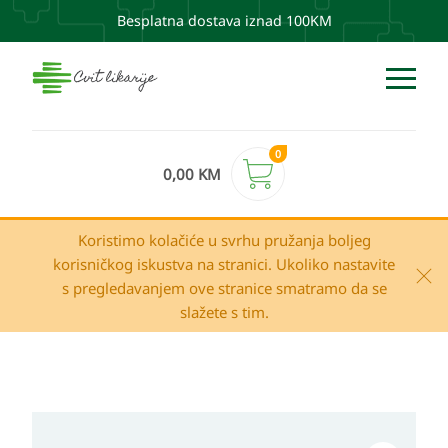
Besplatna dostava iznad 100KM
0
0,00
KM
Koristimo kolačiće u svrhu pružanja boljeg
korisničkog iskustva na stranici. Ukoliko nastavite
s pregledavanjem ove stranice smatramo da se
slažete s tim.
Avene