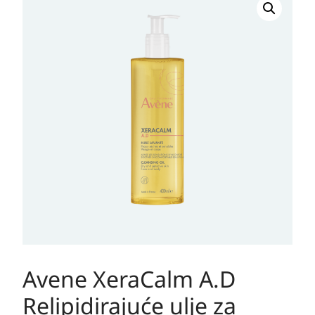
XeraCalm
A.D
Relipidirajuće
ulje
za
čišćenje
400ml
količina
Avene XeraCalm A.D
Relipidirajuće ulje za