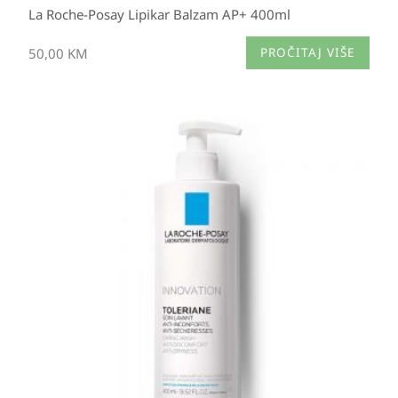
La Roche-Posay Lipikar Balzam AP+ 400ml
50,00
KM
PROČITAJ VIŠE
Raspon
cijena:
od
29,65 KM
do
37,60 KM