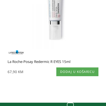
La Roche-Posay Redermic R EYES 15ml
67,90
KM
DODAJ U KOŠARICU