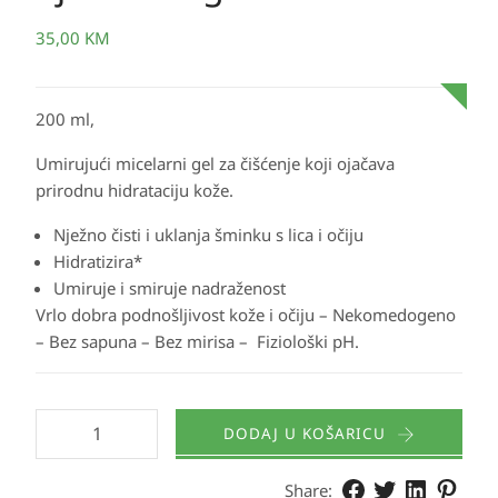
35,00
KM
200 ml,
Umirujući micelarni gel za čišćenje koji ojačava
prirodnu hidrataciju kože.
Nježno čisti i uklanja šminku s lica i očiju
Hidratizira*
Umiruje i smiruje nadraženost
Vrlo dobra podnošljivost kože i očiju – Nekomedogeno
– Bez sapuna – Bez mirisa – Fiziološki pH.
DODAJ U KOŠARICU
Share: