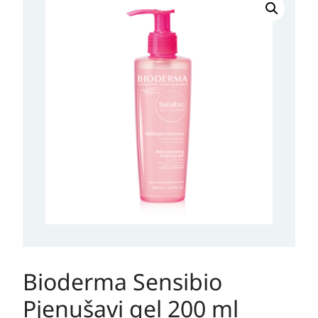
Sensibio
Pjenušavi
gel
200
ml
količina
Bioderma Sensibio
Pjenušavi gel 200 ml