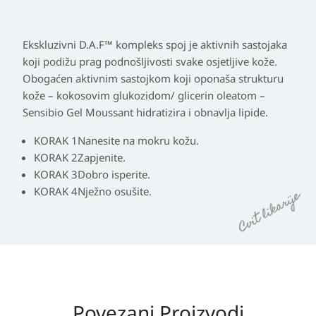
Ekskluzivni D.A.F™ kompleks spoj je aktivnih sastojaka
koji podižu prag podnošljivosti svake osjetljive kože.
Obogaćen aktivnim sastojkom koji oponaša strukturu
kože – kokosovim glukozidom/ glicerin oleatom –
Sensibio Gel Moussant hidratizira i obnavlja lipide.
KORAK 1
Nanesite na mokru kožu.
KORAK 2
Zapjenite.
KORAK 3
Dobro isperite.
KORAK 4
Nježno osušite.
Povezani Proizvodi