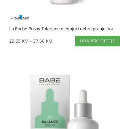
La Roche-Posay Toleriane njegujući gel za pranje lica
Ovaj
29,65
KM
–
37,60
KM
ODABERI OPCIJE
proizvod
ima
više
varijanti.
Opcije
se
mogu
odabrati
na
stranici
proizvoda