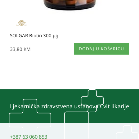
SOLGAR Biotin 300 μg
33,80
KM
DODAJ U KOŠARICU
Ljekarnička zdravstvena ustanova Cvit likarije
+387 63 060 853