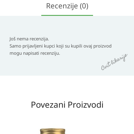
Recenzije (0)
Još nema recenzija.
Samo prijavljeni kupci koji su kupili ovaj proizvod
mogu napisati recenziju.
Povezani Proizvodi
Izvorna
Trenutna
cijena
cijena