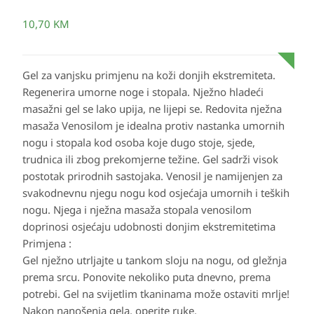
10,70
KM
Gel za vanjsku primjenu na koži donjih ekstremiteta.
Regenerira umorne noge i stopala. Nježno hladeći
masažni gel se lako upija, ne lijepi se. Redovita nježna
masaža Venosilom je idealna protiv nastanka umornih
nogu i stopala kod osoba koje dugo stoje, sjede,
trudnica ili zbog prekomjerne težine. Gel sadrži visok
postotak prirodnih sastojaka. Venosil je namijenjen za
svakodnevnu njegu nogu kod osjećaja umornih i teških
nogu. Njega i nježna masaža stopala venosilom
doprinosi osjećaju udobnosti donjim ekstremitetima
Primjena :
Gel nježno utrljajte u tankom sloju na nogu, od gležnja
prema srcu. Ponovite nekoliko puta dnevno, prema
potrebi. Gel na svijetlim tkaninama može ostaviti mrlje!
Nakon nanošenja gela, operite ruke.