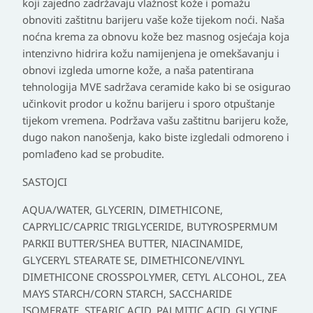
koji zajedno zadržavaju vlažnost kože i pomažu
obnoviti zaštitnu barijeru vaše kože tijekom noći. Naša
noćna krema za obnovu kože bez masnog osjećaja koja
intenzivno hidrira kožu namijenjena je omekšavanju i
obnovi izgleda umorne kože, a naša patentirana
tehnologija MVE sadržava ceramide kako bi se osigurao
učinkovit prodor u kožnu barijeru i sporo otpuštanje
tijekom vremena. Podržava vašu zaštitnu barijeru kože,
dugo nakon nanošenja, kako biste izgledali odmoreno i
pomlađeno kad se probudite.
SASTOJCI
AQUA/WATER, GLYCERIN, DIMETHICONE,
CAPRYLIC/CAPRIC TRIGLYCERIDE, BUTYROSPERMUM
PARKII BUTTER/SHEA BUTTER, NIACINAMIDE,
GLYCERYL STEARATE SE, DIMETHICONE/VINYL
DIMETHICONE CROSSPOLYMER, CETYL ALCOHOL, ZEA
MAYS STARCH/CORN STARCH, SACCHARIDE
ISOMERATE, STEARIC ACID, PALMITIC ACID, GLYCINE