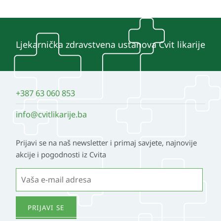
Ljekarnička zdravstvena ustanova Cvit likarije
+387 63 060 853
info@cvitlikarije.ba
Prijavi se na naš newsletter i primaj savjete, najnovije
akcije i pogodnosti iz Cvita