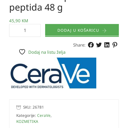
peptida 48 g
45,90
KM
DODAJ U KOŠARICU
Share:
Dodaj na listu želja
SKU:
26781
Kategorije:
CeraVe
,
KOZMETIKA