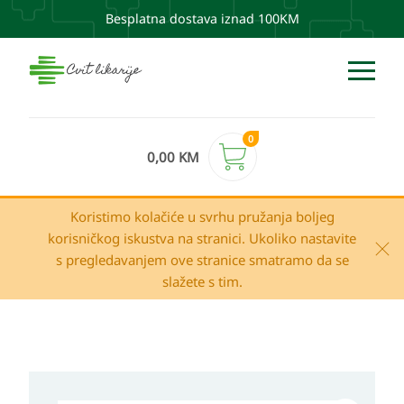
Besplatna dostava iznad 100KM
0
0,00
KM
Koristimo kolačiće u svrhu pružanja boljeg
korisničkog iskustva na stranici. Ukoliko nastavite
s pregledavanjem ove stranice smatramo da se
slažete s tim.
CeraVe