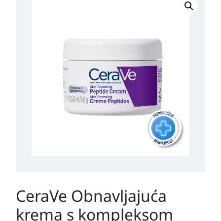
Obnavljajuća
krema
s
kompleksom
peptida
48
g
količina
CeraVe Obnavljajuća
krema s kompleksom