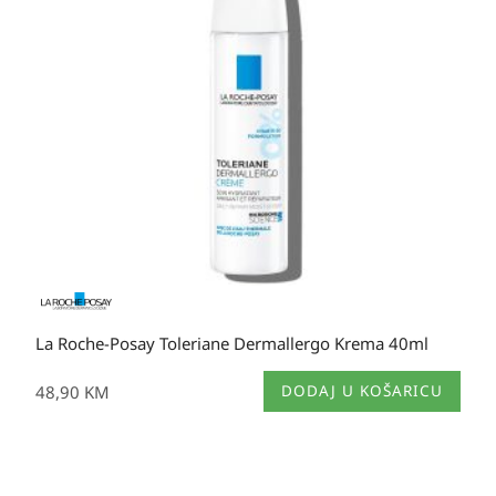
La Roche-Posay Toleriane Dermallergo Krema 40ml
48,90
KM
DODAJ U KOŠARICU