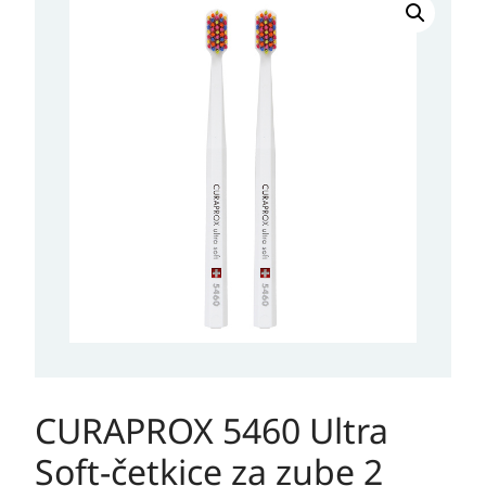
5460
Ultra
Soft-
četkice
za
zube
2
KOMADA
količina
CURAPROX 5460 Ultra
Soft-četkice za zube 2