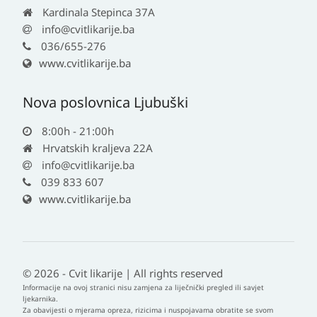
Kardinala Stepinca 37A
info@cvitlikarije.ba
036/655-276
www.cvitlikarije.ba
Nova poslovnica Ljubuški
8:00h - 21:00h
Hrvatskih kraljeva 22A
info@cvitlikarije.ba
039 833 607
www.cvitlikarije.ba
© 2026 - Cvit likarije | All rights reserved
Informacije na ovoj stranici nisu zamjena za liječnički pregled ili savjet
ljekarnika.
Za obavijesti o mjerama opreza, rizicima i nuspojavama obratite se svom