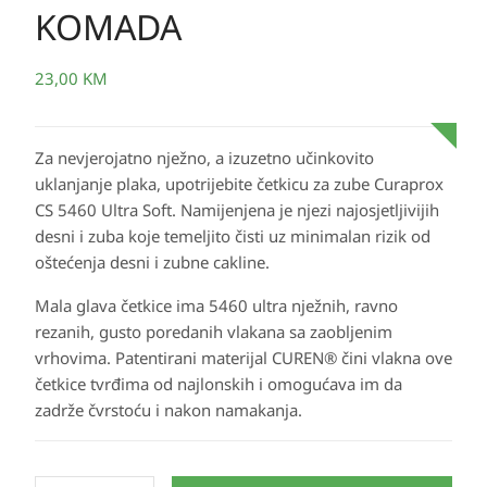
KOMADA
23,00
KM
Za nevjerojatno nježno, a izuzetno učinkovito
uklanjanje plaka, upotrijebite četkicu za zube Curaprox
CS 5460 Ultra Soft. Namijenjena je njezi najosjetljivijih
desni i zuba koje temeljito čisti uz minimalan rizik od
oštećenja desni i zubne cakline.
Mala glava četkice ima 5460 ultra nježnih, ravno
rezanih, gusto poredanih vlakana sa zaobljenim
vrhovima. Patentirani materijal CUREN® čini vlakna ove
četkice tvrđima od najlonskih i omogućava im da
zadrže čvrstoću i nakon namakanja.