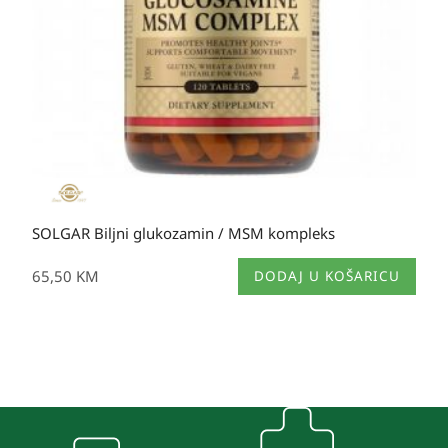
SOLGAR Biljni glukozamin / MSM kompleks
65,50
KM
DODAJ U KOŠARICU