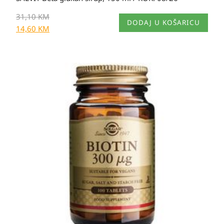
31,10
KM
DODAJ U KOŠARICU
14,60
KM