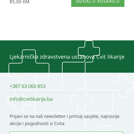
85,00
KM
DODAJ U KOŠARICU
Ljekarnička zdravstvena ustanova Cvit likarije
+387 63 060 853
info@cvitlikarije.ba
Prijavi se na naš newsletter i primaj savjete, najnovije
akcije i pogodnosti iz Cvita