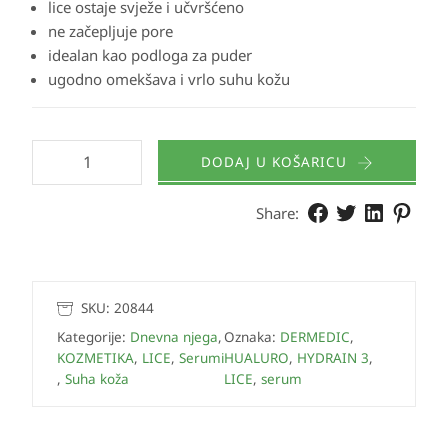
lice ostaje svježe i učvršćeno
ne začepljuje pore
idealan kao podloga za puder
ugodno omekšava i vrlo suhu kožu
DODAJ U KOŠARICU
Share:
SKU:
20844
Kategorije:
Dnevna njega
,
Oznaka:
DERMEDIC
,
KOZMETIKA
,
LICE
,
Serumi
HUALURO
,
HYDRAIN 3
,
,
Suha koža
LICE
,
serum