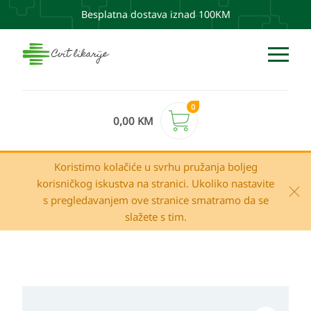
Besplatna dostava iznad 100KM
0
0,00
KM
Koristimo kolačiće u svrhu pružanja boljeg
korisničkog iskustva na stranici. Ukoliko nastavite
s pregledavanjem ove stranice smatramo da se
slažete s tim.
DR.PLANT