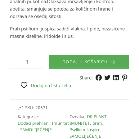
analnih pukotina.Olakšava mršavljenje i kontrolu
apetita, smanjuje se poteba za količinom hrane i
održava se osećaj sitosti.
Prah psillium ljuspica sadrži vlakna, lipide, nezasićene
masne kiseline, iridoide i sluz.
DODAJ U KOŠARICU
Share:
Dodaj na listu želja
SKU:
20571
Kategorije:
Oznaka:
DR PLANT
,
Dodaci prehrani
,
Imunitet
IMUNITET
,
prah
,
,
SAMOLIJEČENJE
Psyllium ljuspice
,
SAMOLIJEČENJE