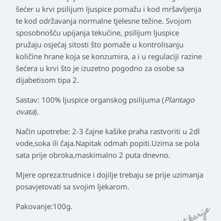
šećer u krvi psilijum ljuspice pomažu i kod mršavljenja
te kod održavanja normalne tjelesne težine. Svojom
sposobnošću upijanja tekućine, psilijum ljuspice
pružaju osjećaj sitosti što pomaže u kontrolisanju
količine hrane koja se konzumira, a i u regulaciji razine
šećera u krvi što je izuzetno pogodno za osobe sa
dijabetisom tipa 2.
Sastav:
100% ljuspice organskog psilijuma (
Plantago
ovata
).
Način upotrebe:
2-3 čajne kašike praha rastvoriti u 2dl
vode,soka ili čaja.Napitak odmah popiti.Uzima se pola
sata prije obroka,maskimalno 2 puta dnevno.
Mjere opreza
:trudnice i dojilje trebaju se prije uzimanja
posavjetovati sa svojim ljekarom.
Pakovanje:
100g.