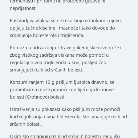
fermentišu i pri tome ne proizvode gasove ni
neprijatnost.
Rastvorljiva vlakna se ne resorbuju u tankom crijevu,
upijaju žučne kiseline i masnoće i tako dovode do
smanjenja holesterola i triglicerida.
Pomažu u održavanju zdrave glikemijske ravnoteže i
zbog visokog sadržaja vlakana može pomoći u
regulaciji nivoa triglicerida u krvi, posljedično
smanjujući rizik od srčanih bolesti.
Konzumiranjem 10 g psilijum ljuspica dnevno, sa
probioticima može pomoći kod liječenja kronove
bolesti (Crohnove) bolesti.
Istraživanja su pokazala kako psilijum može pomoći
kod regulisanja nivoa holesterola, što smanjuje rizik od
srčanih bolesti.
Osim što smanjuju rizik od srčanih bolesti i regulišu