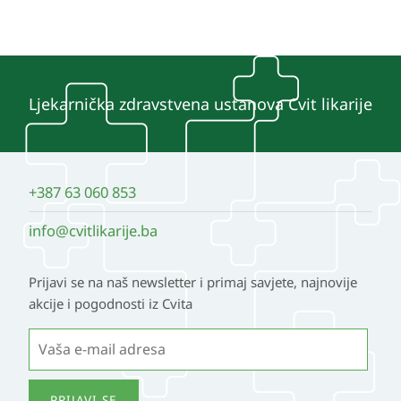
Ljekarnička zdravstvena ustanova Cvit likarije
+387 63 060 853
info@cvitlikarije.ba
Prijavi se na naš newsletter i primaj savjete, najnovije
akcije i pogodnosti iz Cvita