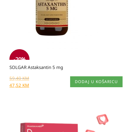
-20%
SOLGAR Astaksantin 5 mg
59,40
KM
DODAJ U KOŠARICU
47,52
KM