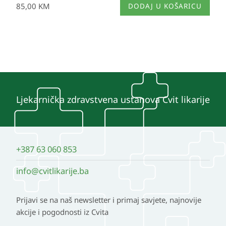
85,00
KM
DODAJ U KOŠARICU
Ljekarnička zdravstvena ustanova Cvit likarije
+387 63 060 853
info@cvitlikarije.ba
Prijavi se na naš newsletter i primaj savjete, najnovije
akcije i pogodnosti iz Cvita