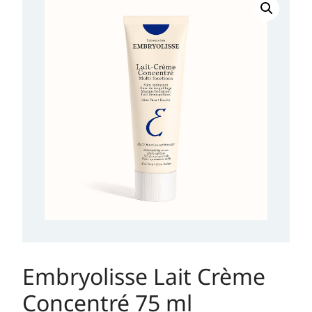
Lait
Crème
Concentré
75
ml
količina
Embryolisse Lait Crème
Concentré 75 ml