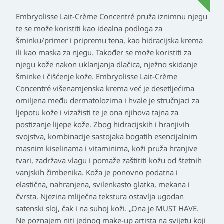
Embryolisse Lait-Crème Concentré pruža iznimnu njegu
te se može koristiti kao idealna podloga za
šminku/primer i pripremu tena, kao hidracijska krema
ili kao maska za njegu. Također se može koristiti za
njegu kože nakon uklanjanja dlačica, nježno skidanje
šminke i čišćenje kože. Embryolisse Lait-Crème
Concentré višenamjenska krema već je desetljećima
omiljena među dermatolozima i hvale je stručnjaci za
ljepotu kože i vizažisti te je ona njihova tajna za
postizanje lijepe kože. Zbog hidracijskih i hranjivih
svojstva, kombinacije sastojaka bogatih esencijalnim
masnim kiselinama i vitaminima, koži pruža hranjive
tvari, zadržava vlagu i pomaže zaštititi kožu od štetnih
vanjskih čimbenika. Koža je ponovno podatna i
elastična, nahranjena, svilenkasto glatka, mekana i
čvrsta. Njezina mliječna tekstura ostavlja ugodan
satenski sloj, čak i na suhoj koži. „Ona je MUST HAVE.
Ne poznajem niti jednog make-up artista na svijetu koji