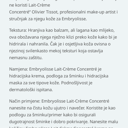
ne koristi Lait-Crème
Concentré“ Olivier Tissot, profesionalni make-up artist i
stručnjak za njegu kože za Embryolisse.
Tekstura: Hranjiva kao balzam, ali lagana kao mlijeko,
ova obožavana njega nježno klizi preko kože kako bi je
hidrirala i nahranila. Čak je i osjetljiva koža ovisna o
njezinoj svilenkasto mekoj teksturi koja ostavlja
nemasnu zaštitu.
Namjena: Embryolisse Lait-Crème Concentré je
hidracijska krema, podloga za šminku i hidracijska
maska za sve tipove kože. Podnošljivost je
dermatološki ispitana.
Način primjene: Embryolisse Lait-Crème Concentré
nanesite na čistu kožu ujutro i navečer. Koristite je kao
podlogu za šminku/primer kako bi osigurali
dugotrajnost šminke i dobro pokrivanje. Nanesite malu