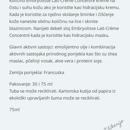
količinu Embryolisse Lait-Crème Concentré kreme na
čistu i suhu kožu ako je koristite kao hidracijsku kremu.
Kada je koristite za nježno skidanje šminke i čišćenje
kože nanesite obilnu količinu na lice i skinite
blazinicom. Nanijeti debeli sloj Embryolisse Lait-Crème
Concentré kada je koristite kao hidracijsku masku.
Glavni aktivni sastojci: emolijentno ulje i kombinacija
aktivnih sastojaka prirodnog porijekla kao što su shea
maslac, pčelinji vosak, aloe vera i proteini soje.
Zemlja porijekla: Francuska
Pakovanje: 30 i 75 ml
Tuba se može reciklirati. Kartonska kutija od papira iz
ekološki upravljanih šuma može se reciklirati.
75ml