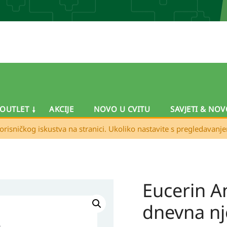
OUTLET
AKCIJE
NOVO U CVITU
SAVJETI & NOV
orisničkog iskustva na stranici. Ukoliko nastavite s pregledavanj
Eucerin A
Eucerin
Anti-
dnevna nj
Pigment