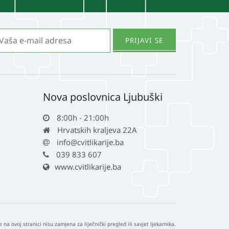
na
stranici
proizvoda
Nova poslovnica Ljubuški
8:00h - 21:00h
Hrvatskih kraljeva 22A
info@cvitlikarije.ba
039 833 607
www.cvitlikarije.ba
e na ovoj stranici nisu zamjena za liječnički pregled ili savjet ljekarnika.