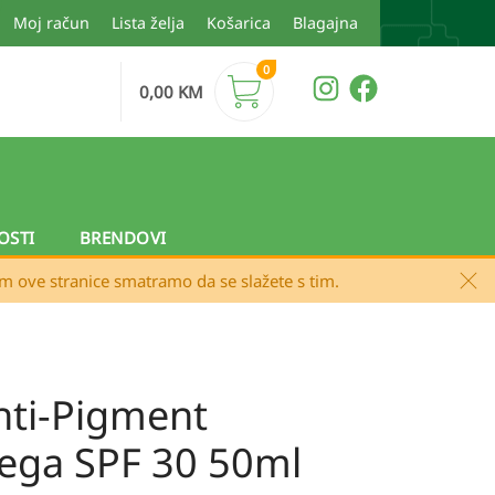
Moj račun
Lista želja
Košarica
Blagajna
0
0,00
KM
OSTI
BRENDOVI
em ove stranice smatramo da se slažete s tim.
nti-Pigment
ega SPF 30 50ml