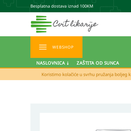
Besplatna dostava iznad 100KM
WEBSHOP
NASLOVNICA
ZAŠTITA OD SUNCA
Koristimo kolačiće u svrhu pružanja boljeg k