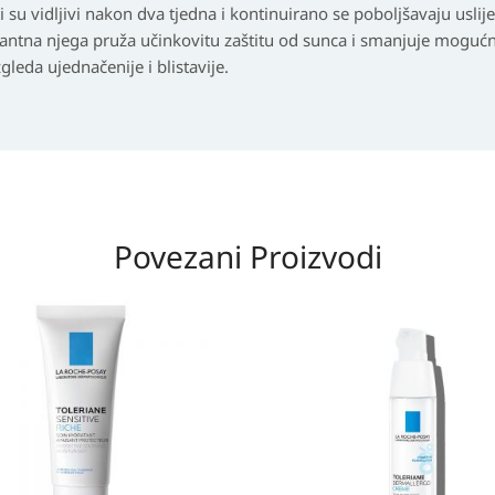
i su vidljivi nakon dva tjedna i kontinuirano se poboljšavaju uslij
atantna njega pruža učinkovitu zaštitu od sunca i smanjuje moguć
leda ujednačenije i blistavije.
Povezani Proizvodi