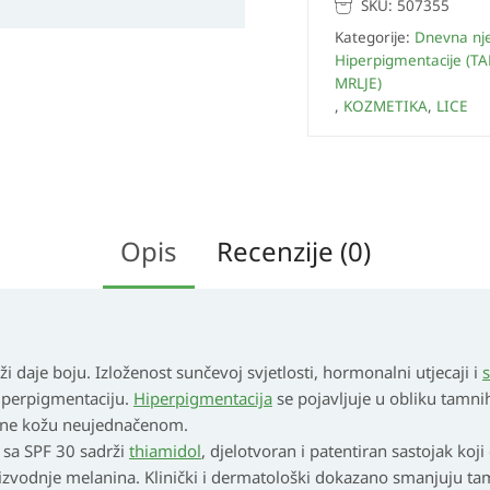
SKU:
507355
Kategorije:
Dnevna nj
Hiperpigmentacije (T
MRLJE)
,
KOZMETIKA
,
LICE
Opis
Recenzije (0)
i daje boju. Izloženost sunčevoj svjetlosti, hormonalni utjecaji i
s
iperpigmentaciju.
Hiperpigmentacija
se pojavljuje u obliku tamni
čine kožu neujednačenom.
 sa SPF 30 sadrži
thiamidol
, djelotvoran i patentiran sastojak koji
vodnje melanina. Klinički i dermatološki dokazano smanjuju tam