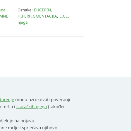
ega
,
Oznake:
EUCERIN
,
AMNE
HIPERPIGMENTACIJA
,
LICE
,
njega
tarenje
mogu uzrokovati povećanje
h mrlja i
staračkih pjega
(također
 djeluje na pojavu
ne mrlje i sprječava njihovo