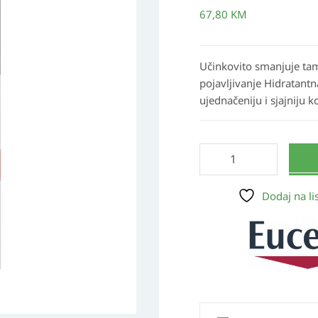
dnevna
67,80
KM
njega
SPF
30
Učinkovito smanjuje tam
50ml
pojavljivanje Hidratant
količina
ujednačeniju i sjajniju k
Dodaj na lis