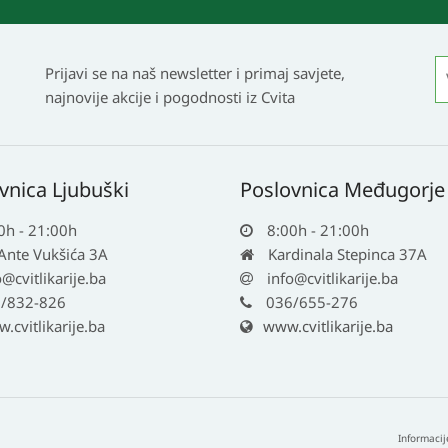
Prijavi se na naš newsletter i primaj savjete,
najnovije akcije i pogodnosti iz Cvita
vnica Ljubuški
Poslovnica Međugorje
0h - 21:00h
8:00h - 21:00h
 Ante Vukšića 3A
Kardinala Stepinca 37A
o@cvitlikarije.ba
info@cvitlikarije.ba
/832-826
036/655-276
cvitlikarije.ba
www.cvitlikarije.ba
Informacij