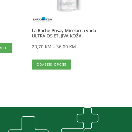
La Roche-Posay Micelarna voda
ULTRA OSJETLJIVA KOŽA
20,70
KM
–
36,00
KM
RICU
Ovaj
ODABERI OPCIJE
proizvod
ima
više
varijanti.
Opcije
se
mogu
odabrati