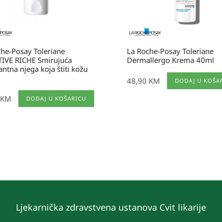
he-Posay Toleriane
La Roche-Posay Toleriane
TIVE RICHE Smirujuća
Dermallergo Krema 40ml
antna njega koja štiti kožu
48,90
KM
DODAJ U KOŠA
KM
DODAJ U KOŠARICU
Ljekarnička zdravstvena ustanova Cvit likarije