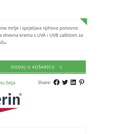
ne mrlje i sprječava njihovo ponovno
na dnevna krema s UVA i UVB zaštitom za
ožu.
DODAJ U KOŠARICU
Share:
tu želja