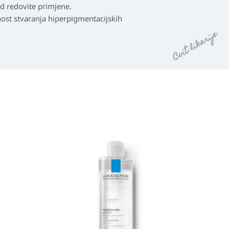
ed redovite primjene.
nost stvaranja hiperpigmentacijskih
Raspon
cijena:
od
20,70 KM
do
36,00 KM