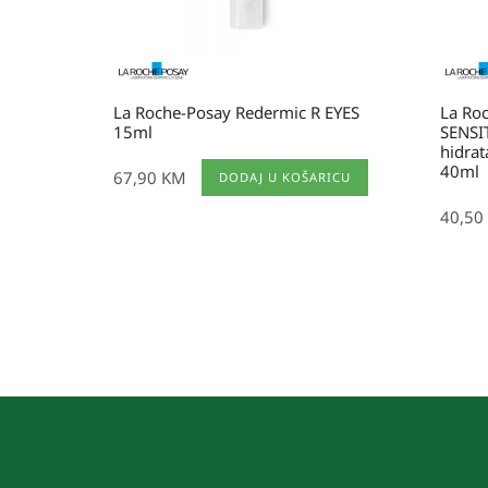
La Roche-Posay Redermic R EYES
La Roc
15ml
SENSI
hidrat
40ml
67,90
KM
DODAJ U KOŠARICU
40,50