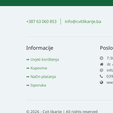
+387 63 060 853
info@cvitlikarije.ba
Informacije
Poslo
7:3
Uvjeti korištenja
dr.
Kupovina
inf
039
Način plaćanja
www.
Isporuka
© 2026 - Cvit likarije | All rights reserved