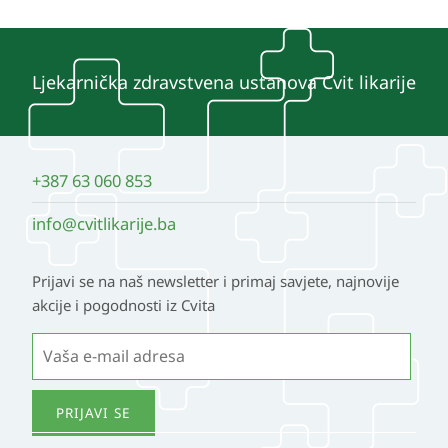
Ljekarnička zdravstvena ustanova Cvit likarije
+387 63 060 853
info@cvitlikarije.ba
Prijavi se na naš newsletter i primaj savjete, najnovije
akcije i pogodnosti iz Cvita