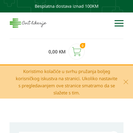
Besplatna dostava iznad 100KM
0
0,00
KM
Koristimo kolačiće u svrhu pružanja boljeg
korisničkog iskustva na stranici. Ukoliko nastavite
s pregledavanjem ove stranice smatramo da se
slažete s tim.
Eucerin