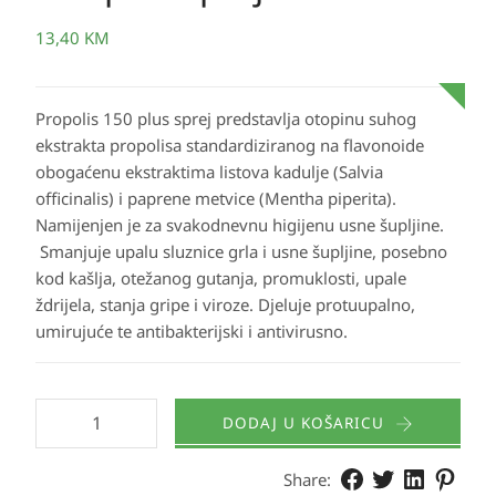
13,40
KM
Propolis 150 plus sprej predstavlja otopinu suhog
ekstrakta propolisa standardiziranog na flavonoide
obogaćenu ekstraktima listova kadulje (Salvia
officinalis) i paprene metvice (Mentha piperita).
Namijenjen je za svakodnevnu higijenu usne šupljine.
Smanjuje upalu sluznice grla i usne šupljine, posebno
kod kašlja, otežanog gutanja, promuklosti, upale
ždrijela, stanja gripe i viroze. Djeluje protuupalno,
umirujuće te antibakterijski i antivirusno.
DODAJ U KOŠARICU
Share: