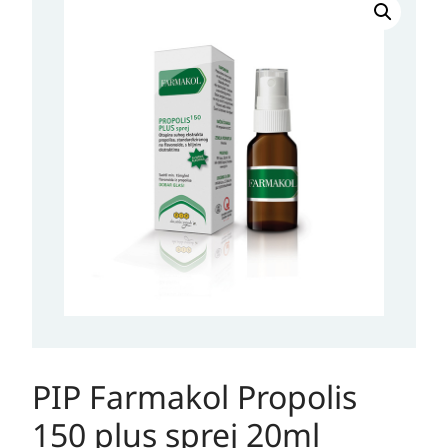
Farmakol
Propolis
150
plus
sprej
20ml
količina
PIP Farmakol Propolis
150 plus sprej 20ml