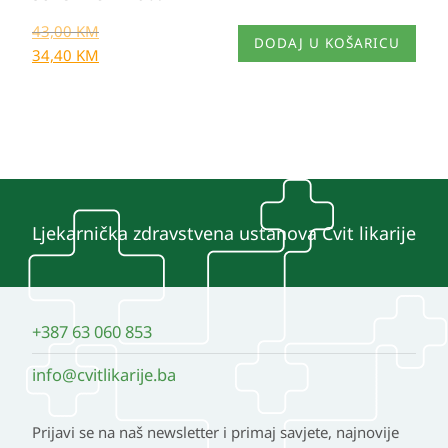
43,00
KM
DODAJ U KOŠARICU
34,40
KM
Ljekarnička zdravstvena ustanova Cvit likarije
+387 63 060 853
info@cvitlikarije.ba
Prijavi se na naš newsletter i primaj savjete, najnovije