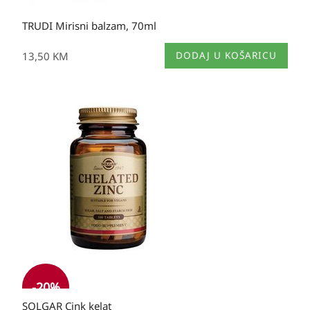
TRUDI Mirisni balzam, 70ml
13,50
KM
DODAJ U KOŠARICU
Izvorna
Trenutna
cijena
cijena
bila
je:
je:
43,00 KM.
43,00 KM.
-20%
SOLGAR Cink kelat