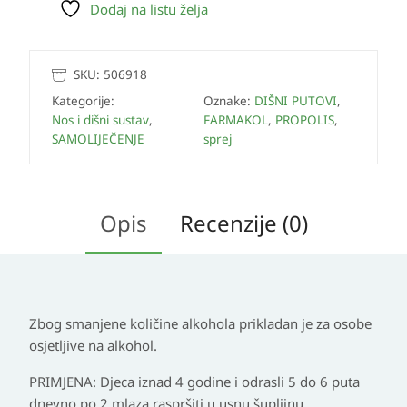
Dodaj na listu želja
SKU:
506918
Kategorije:
Oznake:
DIŠNI PUTOVI
,
Nos i dišni sustav
,
FARMAKOL
,
PROPOLIS
,
SAMOLIJEČENJE
sprej
Opis
Recenzije (0)
Zbog smanjene količine alkohola prikladan je za osobe
osjetljive na alkohol.
PRIMJENA: Djeca iznad 4 godine i odrasli 5 do 6 puta
dnevno po 2 mlaza raspršiti u usnu šupljinu.