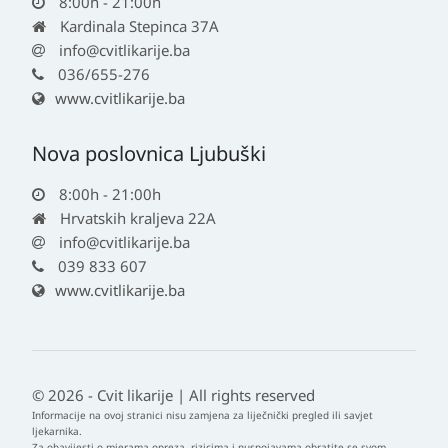
8:00h - 21:00h
Kardinala Stepinca 37A
info@cvitlikarije.ba
036/655-276
www.cvitlikarije.ba
Nova poslovnica Ljubuški
8:00h - 21:00h
Hrvatskih kraljeva 22A
info@cvitlikarije.ba
039 833 607
www.cvitlikarije.ba
© 2026 - Cvit likarije | All rights reserved
Informacije na ovoj stranici nisu zamjena za liječnički pregled ili savjet
ljekarnika.
Za obavijesti o mjerama opreza, rizicima i nuspojavama obratite se svom