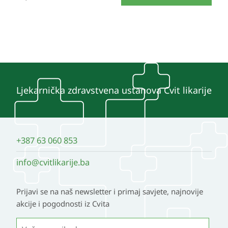
Ljekarnička zdravstvena ustanova Cvit likarije
+387 63 060 853
info@cvitlikarije.ba
Prijavi se na naš newsletter i primaj savjete, najnovije
akcije i pogodnosti iz Cvita