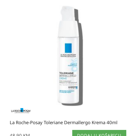
La Roche-Posay Toleriane Dermallergo Krema 40ml
48,90
KM
DODAJ U KOŠARICU