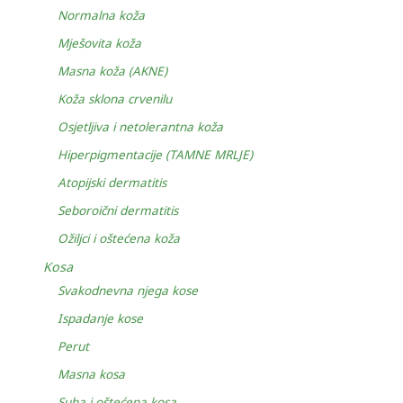
Normalna koža
Mješovita koža
Masna koža (AKNE)
Koža sklona crvenilu
Osjetljiva i netolerantna koža
Hiperpigmentacije (TAMNE MRLJE)
Atopijski dermatitis
Seboroični dermatitis
Ožiljci i oštećena koža
Kosa
Svakodnevna njega kose
Ispadanje kose
Perut
Masna kosa
Suha i oštećena kosa