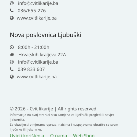
info@cvitlikarije.ba
036/655-276
www.cvitlikarije.ba
Nova poslovnica Ljubuški
8:00h - 21:00h
Hrvatskih kraljeva 22A
info@cvitlikarije.ba
039 833 607
www.cvitlikarije.ba
© 2026 - Cvit likarije | All rights reserved
Informacije na ovoj stranici nisu zamjena za liječnički pregled ili savjet
ljekarnika.
Za obavijesti o mjerama opreza, rizicima i nuspojavama obratite se svom
liječniku ili ljekarniku.
Uvjeti korištenja
O nama
Web Shop