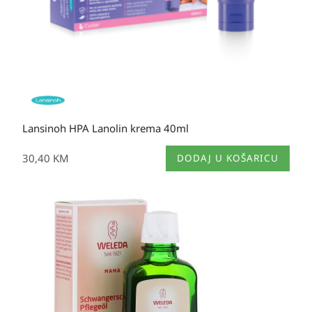
Lansinoh HPA Lanolin krema 40ml
30,40
KM
DODAJ U KOŠARICU
Izvorna
Trenutna
cijena
cijena
bila
je:
je:
22,20 KM.
34,50 KM.