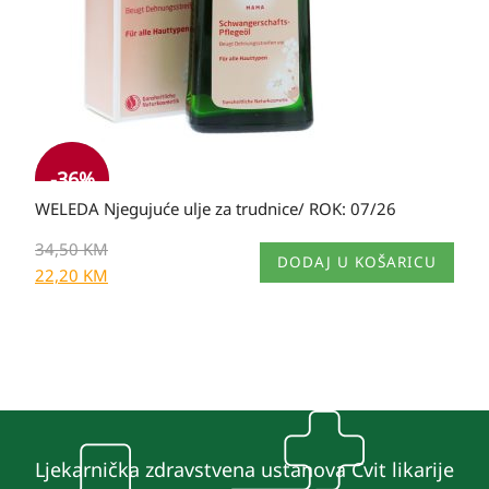
-
36
%
WELEDA Njegujuće ulje za trudnice/ ROK: 07/26
34,50
KM
DODAJ U KOŠARICU
22,20
KM
Ljekarnička zdravstvena ustanova Cvit likarije