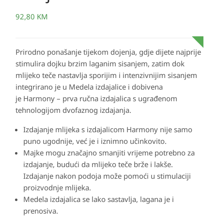
92,80
KM
Prirodno ponašanje tijekom dojenja, gdje dijete najprije
stimulira dojku brzim laganim sisanjem, zatim dok
mlijeko teče nastavlja sporijim i intenzivnijim sisanjem
integrirano je u Medela izdajalice i dobivena
je Harmony – prva ručna izdajalica s ugrađenom
tehnologijom dvofaznog izdajanja.
Izdajanje mlijeka s izdajalicom Harmony nije samo
puno ugodnije, već je i iznimno učinkovito.
Majke mogu značajno
smanjiti vrijeme potrebno za
izdajanje
, budući da mlijeko teče brže i lakše.
Izdajanje nakon podoja može pomoći u stimulaciji
proizvodnje mlijeka.
Medela izdajalica se
lako sastavlja, lagana je i
prenosiva
.