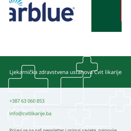
Ljekarnička zdravstvena ustanova Cvit likarije
+387 63 060 853
info@cvitlikarije.ba
Prijavi se na naš newsletter i primaj savjete, najnovije