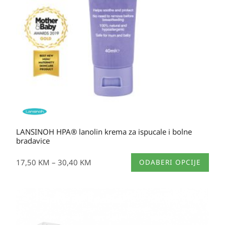
LANSINOH HPA® lanolin krema za ispucale i bolne
bradavice
Ovaj
17,50
KM
–
30,40
KM
ODABERI OPCIJE
proizvod
ima
više
varijanti.
Opcije