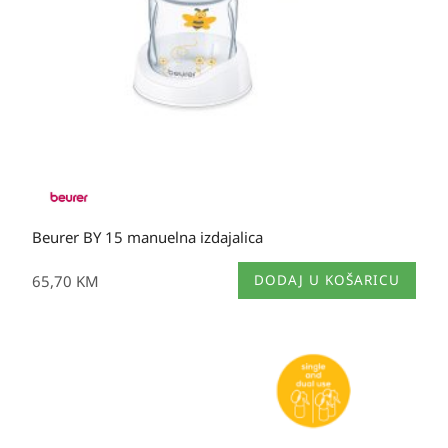
Beurer BY 15 manuelna izdajalica
65,70
KM
DODAJ U KOŠARICU