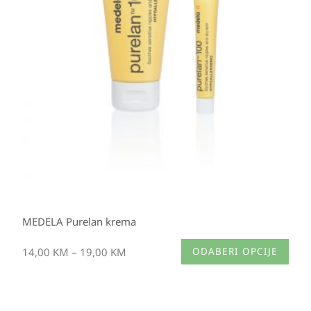
14,00 KM
do
19,00 KM
MEDELA Purelan krema
Ovaj
14,00
KM
–
19,00
KM
ODABERI OPCIJE
proizvod
ima
više