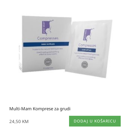
varijanti.
Opcije
se
mogu
odabrati
na
stranici
proizvoda
Multi-Mam Komprese za grudi
24,50
KM
DODAJ U KOŠARICU