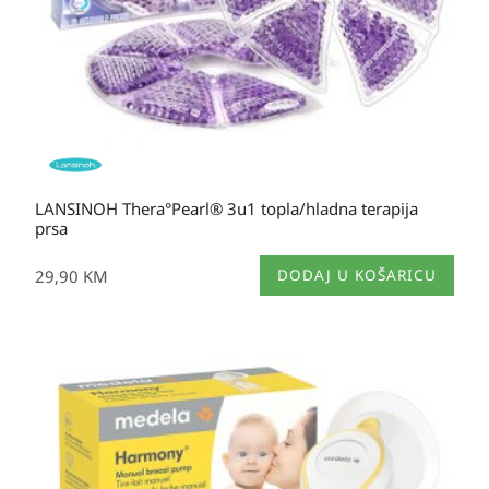
LANSINOH Thera°Pearl® 3u1 topla/hladna terapija
prsa
29,90
KM
DODAJ U KOŠARICU