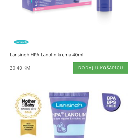
Lansinoh HPA Lanolin krema 40ml
30,40
KM
DODAJ U KOŠARICU
Raspon
cijena:
od
17,50 KM
do
30,40 KM