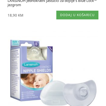
LANSINOH Jednokratni jastučići za dojilje s Blue Lock™
jezgrom
18,90
KM
DODAJ U KOŠARICU