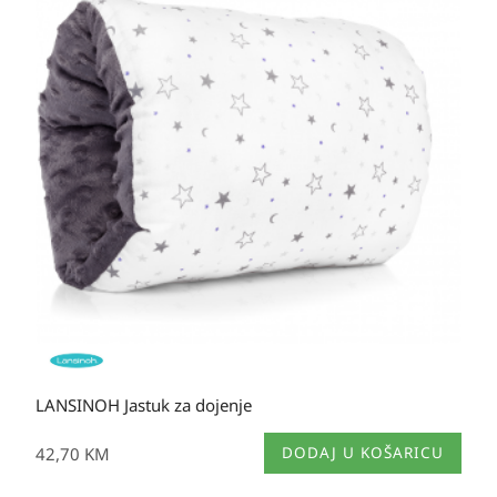
se
mogu
odabrati
na
stranici
proizvoda
LANSINOH Jastuk za dojenje
42,70
KM
DODAJ U KOŠARICU