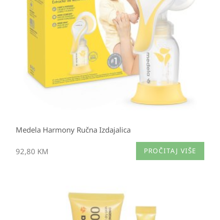
Medela Harmony Ručna Izdajalica
92,80
KM
PROČITAJ VIŠE
Raspon
cijena:
od