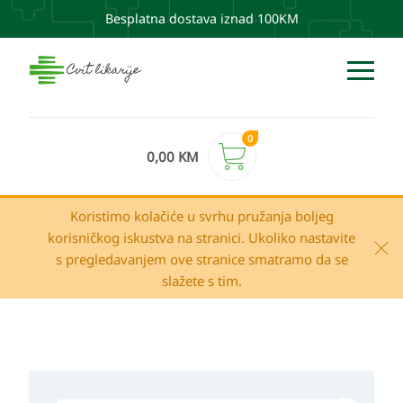
Besplatna dostava iznad 100KM
0
0,00
KM
Koristimo kolačiće u svrhu pružanja boljeg
korisničkog iskustva na stranici. Ukoliko nastavite
s pregledavanjem ove stranice smatramo da se
slažete s tim.
MEDEX