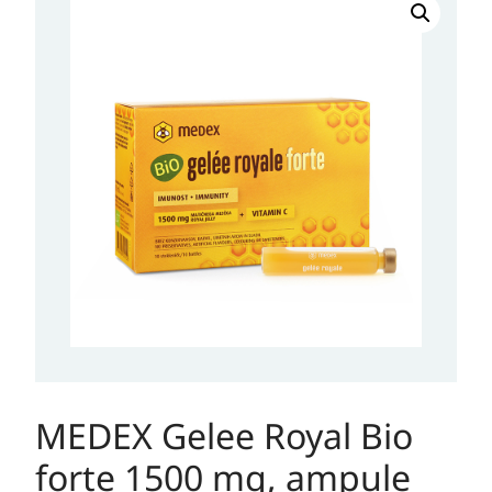
Gelee
Royal
Bio
forte
1500
mg,
ampule
10x9ml
količina
MEDEX Gelee Royal Bio
forte 1500 mg, ampule