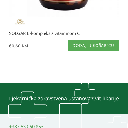
SOLGAR B-kompleks s vitaminom C
60,60
KM
DODAJ U KOŠARICU
Ljekarnička zdravstvena ustanova Cvit likarije
+387 63 060 853