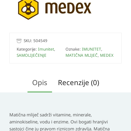
SKU:
504549
Kategorije:
Imunitet
,
Oznake:
IMUNITET
,
SAMOLIJEČENJE
MATIČNA MLIJEČ
,
MEDEX
Opis
Recenzije (0)
Matična mliječ sadrži vitamine, minerale,
aminokiseline, vodu i enzime. Ovi bogati hranjivi
sastojci čine ju pravom riznicom zdravlja. Matična