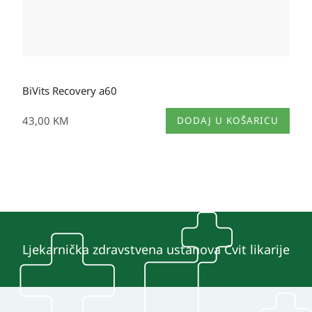
BiVits Recovery a60
43,00
KM
DODAJ U KOŠARICU
Ljekarnička zdravstvena ustanova Cvit likarije