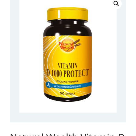
Wealth
Vitamin
D
1000
Protect
količina