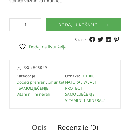
stanica važnih za imunitet.
DODAJ U KOŠARICU
Share:
Dodaj na listu želja
SKU:
505049
Kategorije:
Oznaka:
D 1000
,
Dodaci prehrani
,
Imunitet
NATURAL WEALTH
,
,
SAMOLIJEČENJE
,
PROTECT
,
Vitamini i minerali
SAMOLIJEČENJE
,
VITAMINI I MINERALI
Opis
Recenzije (0)