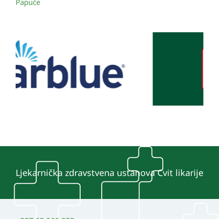
Papuče
Ljekarnička zdravstvena ustanova Cvit likarije