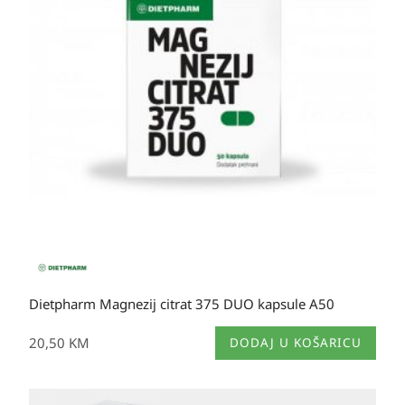
Dietpharm Magnezij citrat 375 DUO kapsule A50
20,50
KM
DODAJ U KOŠARICU