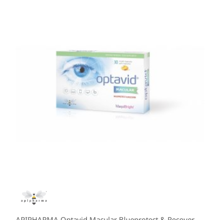
APIPHARMA Optavid Macular Blueprotect & Recover