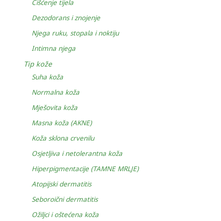
Čišćenje tijela
Dezodorans i znojenje
Njega ruku, stopala i noktiju
Intimna njega
Tip kože
Suha koža
Normalna koža
Mješovita koža
Masna koža (AKNE)
Koža sklona crvenilu
Osjetljiva i netolerantna koža
Hiperpigmentacije (TAMNE MRLJE)
Atopijski dermatitis
Seboroični dermatitis
Ožiljci i oštećena koža