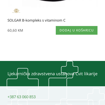
SOLGAR B-kompleks s vitaminom C
60,60
KM
DODAJ U KOŠARICU
Ljekarnička zdravstvena ustanova Cvit likarije
+387 63 060 853