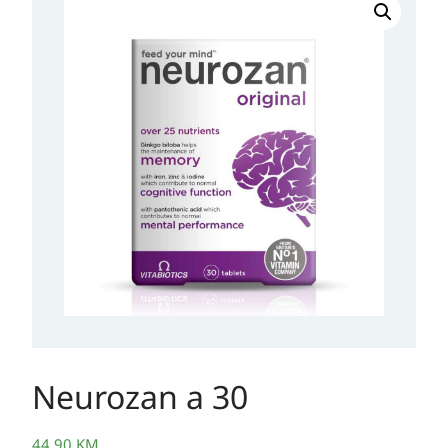
a
30
količina
Neurozan a 30
44,90
KM