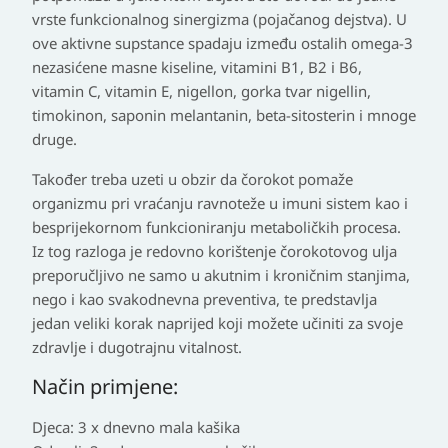
vrste funkcionalnog sinergizma (pojačanog dejstva). U
ove aktivne supstance spadaju između ostalih omega-3
nezasićene masne kiseline, vitamini B1, B2 i B6,
vitamin C, vitamin E, nigellon, gorka tvar nigellin,
timokinon, saponin melantanin, beta-sitosterin i mnoge
druge.
Također treba uzeti u obzir da čorokot pomaže
organizmu pri vraćanju ravnoteže u imuni sistem kao i
besprijekornom funkcioniranju metaboličkih procesa.
Iz tog razloga je redovno korištenje čorokotovog ulja
preporučljivo ne samo u akutnim i kroničnim stanjima,
nego i kao svakodnevna preventiva, te predstavlja
jedan veliki korak naprijed koji možete učiniti za svoje
zdravlje i dugotrajnu vitalnost.
Način primjene:
Djeca: 3 x dnevno mala kašika