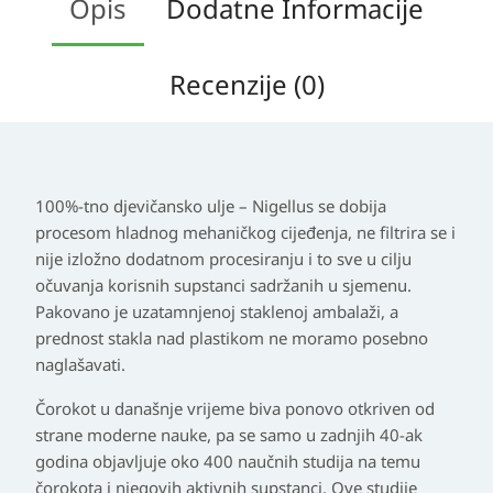
Opis
Dodatne Informacije
Recenzije (0)
100%-tno djevičansko ulje – Nigellus se dobija
procesom hladnog mehaničkog cijeđenja, ne filtrira se i
nije izložno dodatnom procesiranju i to sve u cilju
očuvanja korisnih supstanci sadržanih u sjemenu.
Pakovano je uzatamnjenoj staklenoj ambalaži, a
prednost stakla nad plastikom ne moramo posebno
naglašavati.
Čorokot u današnje vrijeme biva ponovo otkriven od
strane moderne nauke, pa se samo u zadnjih 40-ak
godina objavljuje oko 400 naučnih studija na temu
čorokota i njegovih aktivnih supstanci. Ove studije