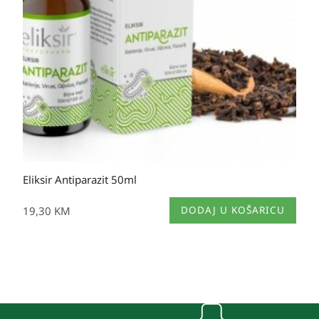
Eliksir Antiparazit 50ml
19,30
KM
DODAJ U KOŠARICU