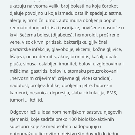
ukazuju na veoma veliki broj bolesti na koje čorokot
djeluje povoljno u koje između ostalih spadaju: astma,
alergije, hronični umor, autoimuna oboljenja poput
reumatoidnog artritisa i psorijaze, povišene masnoće u
krvi, šećerna bolest (dijabetes), hemoroidi, proširene
vene, visok krvni pritisak, bakterijske, gljivičnei
parazitske infekcije, glavobolje, ekcemi, kožne gljivice,
lišajevi, neurodermitis, akne, bronhitis, kašalj, upale
pluća, sinusa, oslabljen imunitet, bolovi u zglobovima i
mišićima, gastritis, bolovi u stomaku prouzrokovani
„nervoznim crijevima“, crijevne gljivice (kandida),
nadutost, proljev, kolike, oboljenja jetre, bubrežni
kamenci, nesanica, depresija, slaba cirkulacija, PMS,
tumori … itd itd.
Odgovor leži u idealnom hemijskom sastavu njegovih
sjemenki, koje sadrže preko 100 biološko-aktivnih
supstanci koje se međusobno nadopunjuju i
potpomažu u ljekovitom dejstvu što dovodi do jedne