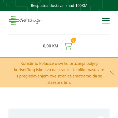
Besplatna dostava iznad 100KM
0
0,00
KM
Koristimo kolačiće u svrhu pružanja boljeg
korisničkog iskustva na stranici. Ukoliko nastavite
s pregledavanjem ove stranice smatramo da se
slažete s tim.
Raspon
NIGELLUS