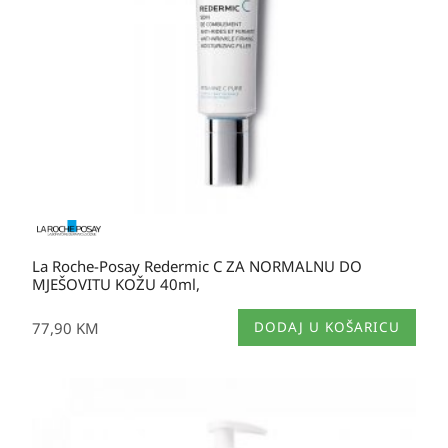
na
stranici
proizvoda
La Roche-Posay Redermic C ZA NORMALNU DO
MJEŠOVITU KOŽU 40ml,
77,90
KM
DODAJ U KOŠARICU