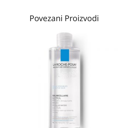
Povezani Proizvodi
Raspon
cijena:
od
20,70 KM
do
36,00 KM