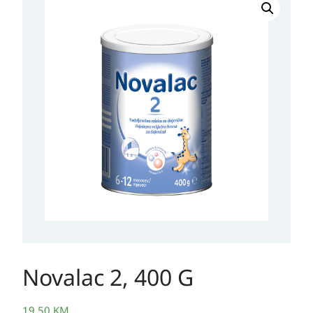
2,
400
G
količina
Novalac 2, 400 G
19,50
KM