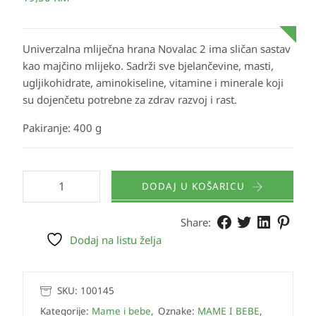
Univerzalna mliječna hrana Novalac 2 ima sličan sastav
kao majčino mlijeko. Sadrži sve bjelančevine, masti,
ugljikohidrate, aminokiseline, vitamine i minerale koji
su dojenčetu potrebne za zdrav razvoj i rast.
Pakiranje: 400 g
DODAJ U KOŠARICU
Share:
Dodaj na listu želja
SKU:
100145
Kategorije:
Mame i bebe
,
Oznake:
MAME I BEBE
,