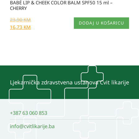
BABÉ LIP & CHEEK COLOR BALM SPF50 15 ml –
CHERRY
23,90
KM
DODAJ U KOŠARICU
16,73
KM
Ljekarnička zdravstvena ustanova Cvit likarije
+387 63 060 853
info@cvitlikarije.ba