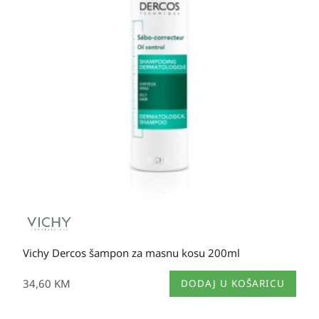
Vichy Dercos šampon za masnu kosu 200ml
34,60
KM
DODAJ U KOŠARICU