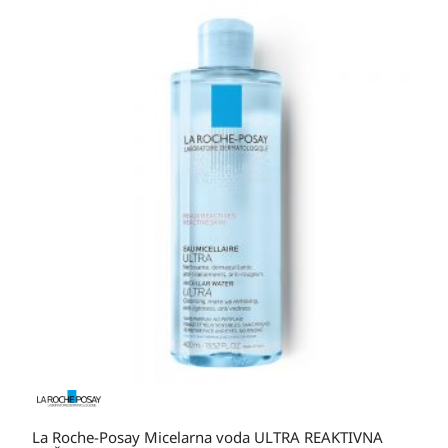
Raspon
cijena:
od
20,80 KM
do
36,60 KM
La Roche-Posay Micelarna voda ULTRA REAKTIVNA