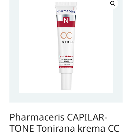
CAPILAR-
TONE
Tonirana
krema
CC
SPF
30
količina
Pharmaceris CAPILAR-
TONE Tonirana krema CC