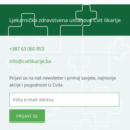
Ljekarnička zdravstvena ustanova Cvit likarije
+387 63 060 853
info@cvitlikarije.ba
Prijavi se na naš newsletter i primaj savjete, najnovije
akcije i pogodnosti iz Cvita