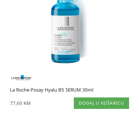
La Roche-Posay Hyalu B5 SERUM 30ml
77,60
KM
DODAJ U KOŠARICU