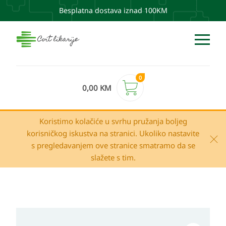
Besplatna dostava iznad 100KM
0
0,00
KM
Koristimo kolačiće u svrhu pružanja boljeg
korisničkog iskustva na stranici. Ukoliko nastavite
s pregledavanjem ove stranice smatramo da se
slažete s tim.
SKEYNDOR