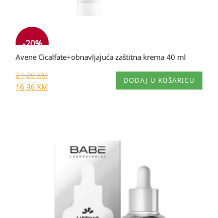
-20%
Avene Cicalfate+obnavljajuća zaštitna krema 40 ml
21,20
KM
DODAJ U KOŠARICU
16,96
KM