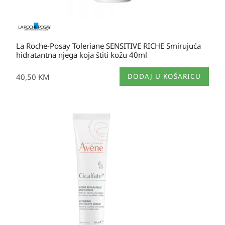
La Roche-Posay Toleriane SENSITIVE RICHE Smirujuća
hidratantna njega koja štiti kožu 40ml
40,50
KM
DODAJ U KOŠARICU
Izvorna
Trenutna
cijena
cijena
bila
je:
je:
21,20 KM.
21,20 KM.