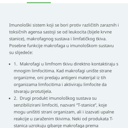
Imunološki sistem koji se bori protiv različitih zaraznih i
toksičnih agensa sastoji se od leukocita (bijele krvne
stanice), makrofagnog sustava i limfatičkog tkiva.
Posebne funkcije makrofaga u imunološkom sustavu
su slijedeće:
1. Makrofagi u limfnom tkivu direktno kontaktiraju s
mnogim limfocitima. Kad makrofagi unište strane
organizme, oni predaju antigeni materijal iz tih
organizama limfocitima i aktiviraju limfocite da
stvaraju protutijela.
2. Drugi produkt imunološkog sustava su
senzibilizirani limfociti, nazvani “T-stanice”, koje
mogu uništiti strani organizam, ali i izazvati upalne
reakcije u zaraženim tkivima. Neki od produkata T-
stanica uzrokuju gibanje makrofaga prema