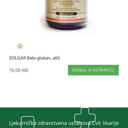
SOLGAR Beta glukan, a60
76,00
KM
DODAJ U KOŠARICU
Ljekarnička zdravstvena ustanova Cvit likarije