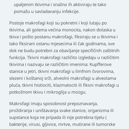
upaljenim tkivima i snažno ih aktiviraju te tako
pomažu u savladavanju infekcije.
Postoje makrofagi koji su pokretni i koji lutaju po
tkivima, ali golema većina monocita, nakon dolaska u
tkiva i pošto postanu makrofagi, fiksiraju se u tkivima i
tako fiksirani ostanu mjesecima ili čak godinama, sve
dok ne budu potrebni za obavljanje specifičnih zaštitnih
funkcija. Tkivni makrofagi različito izgledaju u različitim
tkivima i nazivaju se različitim imenima: Kupfferove
stanice u jetri, tkivni makrofagi u limfnim čvorovima,
slezeni i koštanoj srži, alveolni makrofagi u alveolama
pluća, tkivni histiociti, klazmatociti ili fiksni makrofagi u
potkožnom tkivu i mikroglija u mozgu.
Makrofagi imaju sposobnost prepoznavanja,
proždiranja i uništavanja svake stanice, organizma ili
supstance koja ne pripada ili nije potrebna tijelu (
bakterije, virusi, gljivice, mrtve, mutirane ili tumorske