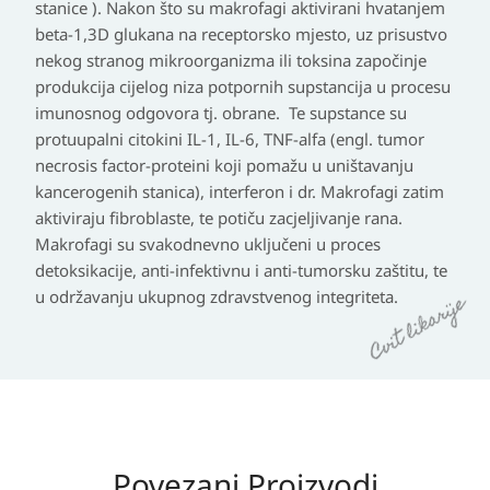
stanice ). Nakon što su makrofagi aktivirani hvatanjem
beta-1,3D glukana na receptorsko mjesto, uz prisustvo
nekog stranog mikroorganizma ili toksina započinje
produkcija cijelog niza potpornih supstancija u procesu
imunosnog odgovora tj. obrane. Te supstance su
protuupalni citokini IL-1, IL-6, TNF-alfa (engl. tumor
necrosis factor-proteini koji pomažu u uništavanju
kancerogenih stanica), interferon i dr. Makrofagi zatim
aktiviraju fibroblaste, te potiču zacjeljivanje rana.
Makrofagi su svakodnevno uključeni u proces
detoksikacije, anti-infektivnu i anti-tumorsku zaštitu, te
u održavanju ukupnog zdravstvenog integriteta.
Povezani Proizvodi