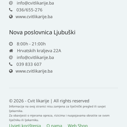
info@cvitlikarije.ba
036/655-276
www.cvitlikarije.ba
Nova poslovnica Ljubuški
8:00h - 21:00h
Hrvatskih kraljeva 22A
info@cvitlikarije.ba
039 833 607
www.cvitlikarije.ba
© 2026 - Cvit likarije | All rights reserved
Informacije na ovoj stranici nisu zamjena za liječnički pregled ili savjet
ljekarnika.
Za obavijesti o mjerama opreza, rizicima i nuspojavama obratite se svom
liječniku ili ljekarniku.
Uvjeti korištenja
O nama
Web Shop