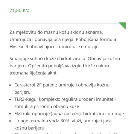
21,80
KM
Za mješovitu do masnu kožu sklonu aknama.
Umirujuća i obnavljajuća njega. Poboljšana formula
Hyseac R obnavljajuće i umirujuće emulzije.
Smanjuje suhoću kože i hidratizira ju. Obnavlja kožnu
barijeru. Općenito poboljšava izgled kože nakon
tretmana liječenja akni.
Cerasterol 2F patent
: umiruje i obnavlja kožnu
barijeru
TLR2-Regul kompleks
: regulira urođeni imunitet i
stimulira prirodnu obranu kože
Ekstrakt opuncije
(aqua cacteen): hidratizira i umiruje
Uriage termalna voda 30%:
vlaži, umiruje i jača
kožnu barijeru