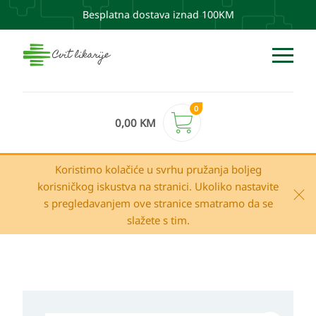
Besplatna dostava iznad 100KM
0
0,00
KM
Koristimo kolačiće u svrhu pružanja boljeg
korisničkog iskustva na stranici. Ukoliko nastavite
s pregledavanjem ove stranice smatramo da se
slažete s tim.
Uriage