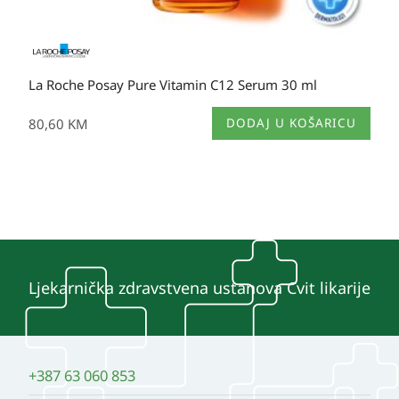
La Roche Posay Pure Vitamin C12 Serum 30 ml
80,60
KM
DODAJ U KOŠARICU
Ljekarnička zdravstvena ustanova Cvit likarije
+387 63 060 853