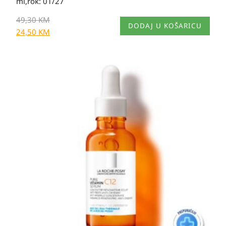
ml,rok: 01/27
49,30
KM
DODAJ U KOŠARICU
24,50
KM