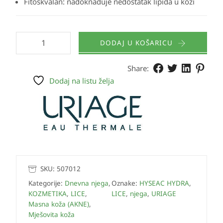
Fitoskvalan
: nadoknađuje nedostatak lipida u koži
DODAJ U KOŠARICU
Share:
Dodaj na listu želja
SKU:
507012
Kategorije:
Dnevna njega
,
Oznake:
HYSEAC HYDRA
,
KOZMETIKA
,
LICE
,
LICE
,
njega
,
URIAGE
Masna koža (AKNE)
,
Mješovita koža