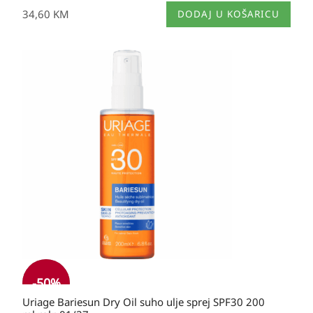
34,60
KM
DODAJ U KOŠARICU
Izvorna
Trenutna
cijena
cijena
bila
je:
je:
24,50 KM.
49,30 KM.
-
50
%
Uriage Bariesun Dry Oil suho ulje sprej SPF30 200