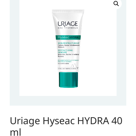
Hyseac
HYDRA
40
ml
količina
Uriage Hyseac HYDRA 40
ml