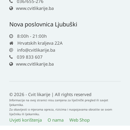
036/655-276
www.cvitlikarije.ba
Nova poslovnica Ljubuški
8:00h - 21:00h
Hrvatskih kraljeva 22A
info@cvitlikarije.ba
039 833 607
www.cvitlikarije.ba
© 2026 - Cvit likarije | All rights reserved
Informacije na ovoj stranici nisu zamjena za liječnički pregled ili savjet
ljekarnika.
Za obavijesti o mjerama opreza, rizicima i nuspojavama obratite se svom
liječniku ili ljekarniku.
Uvjeti korištenja
O nama
Web Shop