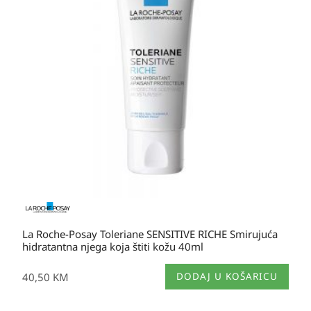
La Roche-Posay Toleriane SENSITIVE RICHE Smirujuća
hidratantna njega koja štiti kožu 40ml
40,50
KM
DODAJ U KOŠARICU