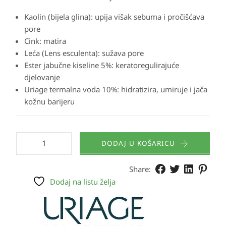
Kaolin (bijela glina):
upija višak sebuma i pročišćava
pore
Cink:
matira
Leća
(Lens esculenta): sužava pore
Ester jabučne kiseline 5%:
keratoregulirajuće
djelovanje
Uriage termalna voda 10%:
hidratizira, umiruje i jača
kožnu barijeru
DODAJ U KOŠARICU
Share:
Dodaj na listu želja