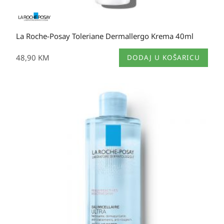
La Roche-Posay Toleriane Dermallergo Krema 40ml
48,90
KM
DODAJ U KOŠARICU
Raspon
cijena:
od
20,80 KM
do
36,60 KM