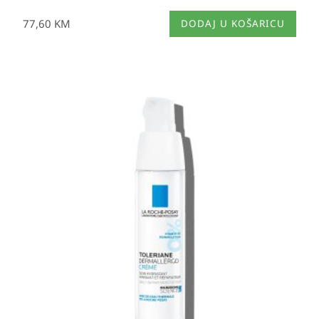
77,60
KM
DODAJ U KOŠARICU