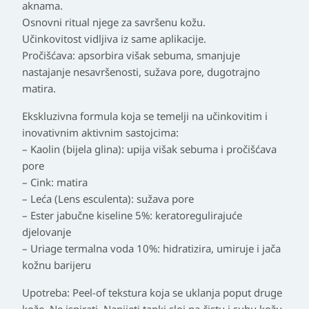
aknama.
Osnovni ritual njege za savršenu kožu.
Učinkovitost vidljiva iz same aplikacije.
Pročišćava: apsorbira višak sebuma, smanjuje
nastajanje nesavršenosti, sužava pore, dugotrajno
matira.
Ekskluzivna formula koja se temelji na učinkovitim i
inovativnim aktivnim sastojcima:
– Kaolin (bijela glina): upija višak sebuma i pročišćava
pore
– Cink: matira
– Leća (Lens esculenta): sužava pore
– Ester jabučne kiseline 5%: keratoregulirajuće
djelovanje
– Uriage termalna voda 10%: hidratizira, umiruje i jača
kožnu barijeru
Upotreba: Peel-of tekstura koja se uklanja poput druge