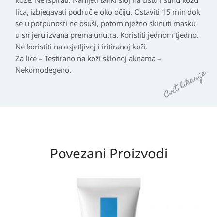
kože. Ne ispirati. Nanijeti tanki sloj na čistu i suhu kožu
lica, izbjegavati područje oko očiju. Ostaviti 15 min dok
se u potpunosti ne osuši, potom nježno skinuti masku
u smjeru izvana prema unutra. Koristiti jednom tjedno.
Ne koristiti na osjetljivoj i iritiranoj koži.
Za lice – Testirano na koži sklonoj aknama –
Nekomodegeno.
Povezani Proizvodi