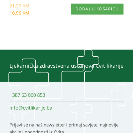
21,20
KM
DODAJ U KOŠARICU
16,96
KM
Ljekarnička zdravstvena ustanova Cvit likarije
+387 63 060 853
info@cvitlikarije.ba
Prijavi se na naš newsletter i primaj savjete, najnovije
akcije i pogodnosti iz Cvita