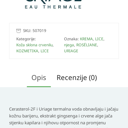
SKU:
507019
Kategorije:
Oznaka:
KREMA
,
LICE
,
Koža sklona crvenilu
,
njega
,
ROSÉLIANE
,
KOZMETIKA
,
LICE
URIAGE
Opis
Recenzije (0)
Cerasterol-2F i Uriage termalna voda obnavljaju i jačaju
kožnu barijeru, ekstrakt gingsenga i crvene alge jača
stjenku kapilara i njihovu otpornost na promjenu