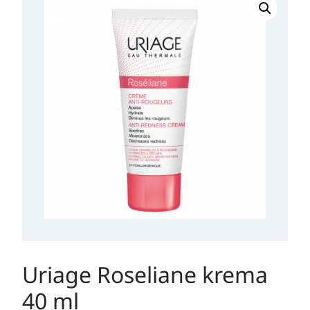
Roseliane
krema
40
ml
količina
Uriage Roseliane krema
40 ml