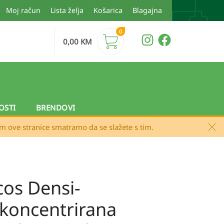
Moj račun
Lista želja
Košarica
Blagajna
0
0,00
KM
OSTI
BRENDOVI
em ove stranice smatramo da se slažete s tim.
cos Densi-
 koncentrirana