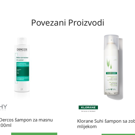
Povezani Proizvodi
 Dercos šampon za masnu
Klorane Suhi šampon sa zo
200ml
mlijekom