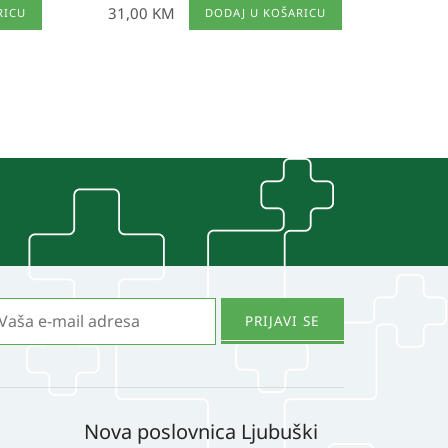
31,00
KM
RICU
DODAJ U KOŠARICU
Nova poslovnica Ljubuški