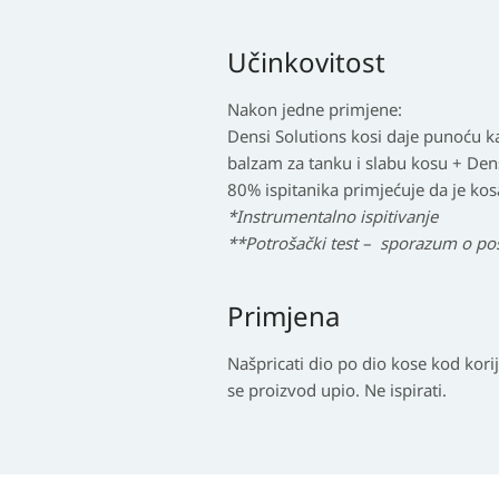
Učinkovitost
Nakon jedne primjene:
Densi Solutions kosi daje punoću k
balzam za tanku i slabu kosu + Dens
80% ispitanika primjećuje da je ko
*Instrumentalno ispitivanje
**Potrošački test – sporazum o po
Primjena
Našpricati dio po dio kose kod kori
se proizvod upio. Ne ispirati.