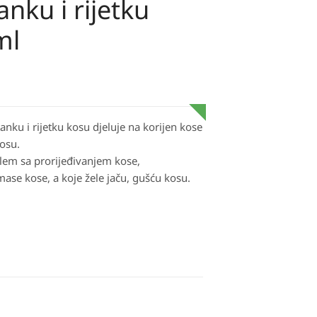
anku i rijetku
ml
anku i rijetku kosu djeluje na korijen kose
kosu.
lem sa prorijeđivanjem kose,
ase kose, a koje žele jaču, gušću kosu.