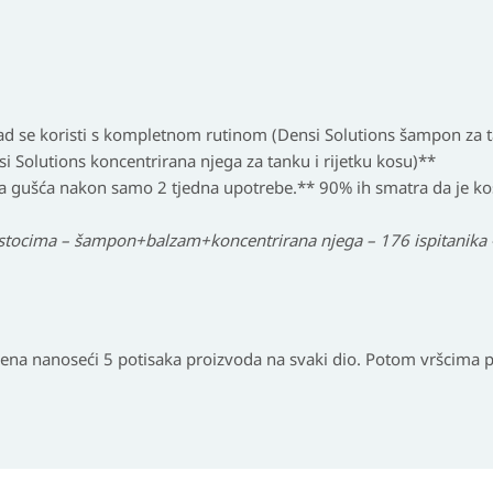
ad se koristi s kompletnom rutinom (Densi Solutions šampon za t
i Solutions koncentrirana njega za tanku i rijetku kosu)**
sa gušća
nakon samo 2 tjedna upotrebe
.** 90% ih smatra da je ko
stocima – šampon+balzam+koncentrirana njega – 176 ispitanika 
jena nanoseći 5 potisaka proizvoda na svaki dio. Potom vršcima pr