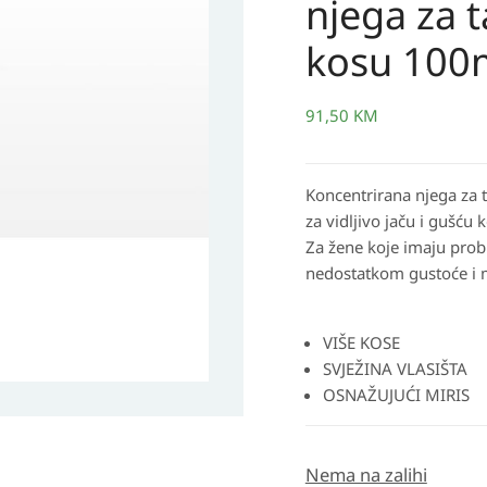
njega za t
kosu 100
91,50
KM
Koncentrirana njega za t
za vidljivo jaču i gušću 
Za žene koje imaju prob
nedostatkom gustoće i m
VIŠE KOSE
SVJEŽINA VLASIŠTA
OSNAŽUJUĆI MIRIS
Nema na zalihi