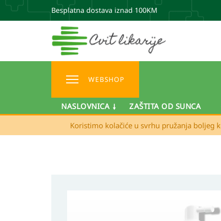
Besplatna dostava iznad 100KM
WEBSHOP
NASLOVNICA
ZAŠTITA OD SUNCA
Koristimo kolačiće u svrhu pružanja boljeg k