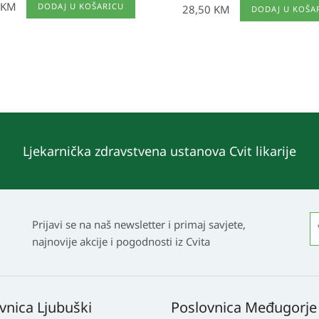
KM
DODAJ U KOŠARICU
28,50
KM
DODAJ U KOŠA
Ljekarnička zdravstvena ustanova Cvit likarije
Prijavi se na naš newsletter i primaj savjete,
najnovije akcije i pogodnosti iz Cvita
vnica Ljubuški
Poslovnica Međugorje