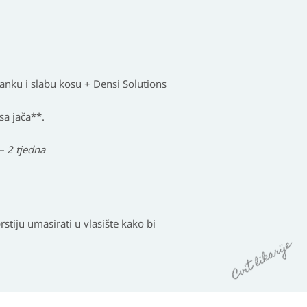
anku i slabu kosu + Densi Solutions
sa jača**.
– 2 tjedna
stiju umasirati u vlasište kako bi