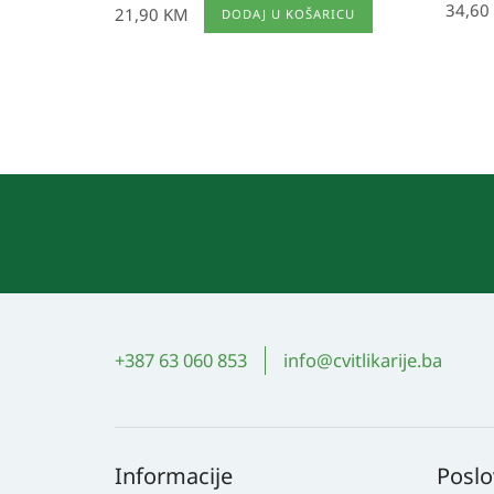
34,60
21,90
KM
DODAJ U KOŠARICU
+387 63 060 853
info@cvitlikarije.ba
Informacije
Poslo