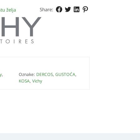
Share:
tu želja
y
,
Oznake:
DERCOS
,
GUSTOĆA
,
KOSA
,
Vichy