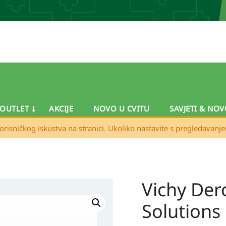
OUTLET
AKCIJE
NOVO U CVITU
SAVJETI & NOV
orisničkog iskustva na stranici. Ukoliko nastavite s pregledavanj
Vichy Der
Solutions