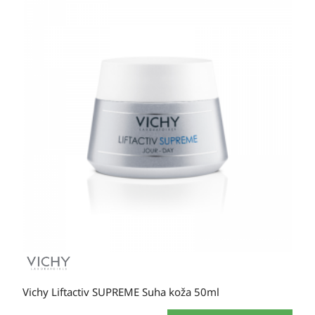
varijanti.
Opcije
se
mogu
odabrati
na
stranici
proizvoda
Vichy Liftactiv SUPREME Suha koža 50ml