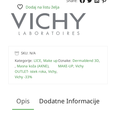
Share:
Dodaj na listu želja
SKU:
N/A
Kategorije:
LICE
,
Make up
Oznake:
Dermablend 3D
,
,
Masna koža (AKNE)
,
MAKE-UP
,
Vichy
OUTLET- istek roka
,
Vichy
,
Vichy -33%
Opis
Dodatne Informacije