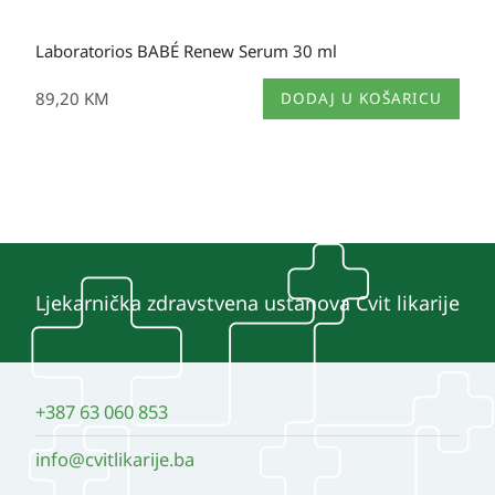
Laboratorios BABÉ Renew Serum 30 ml
89,20
KM
DODAJ U KOŠARICU
Ljekarnička zdravstvena ustanova Cvit likarije
+387 63 060 853
info@cvitlikarije.ba