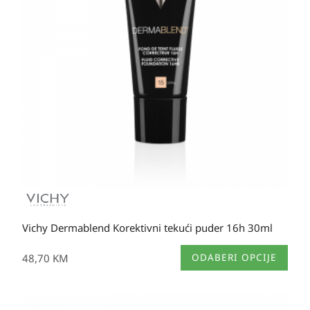
Vichy Dermablend Korektivni tekući puder 16h 30ml
Ovaj
48,70
KM
ODABERI OPCIJE
proizvod
ima
više