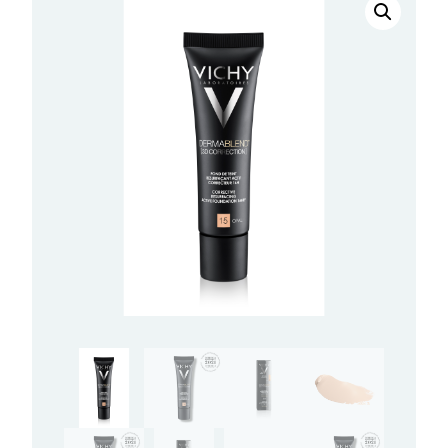
Dermablend
3D
KOREKTIVNI
PUDER
30ml,rok:
07/26
količina