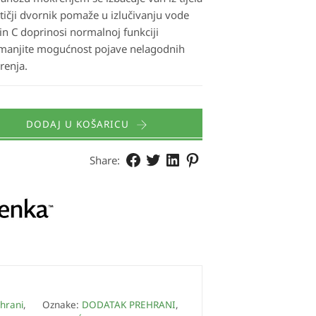
 Ptičji dvornik pomaže u izlučivanju vode
n C doprinosi normalnoj funkciji
manjite mogućnost pojave nelagodnih
renja.
DODAJ U KOŠARICU
Share:
hrani
,
Oznake:
DODATAK PREHRANI
,