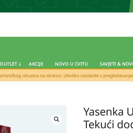
OUTLET
AKCIJE
NOVO U CVITU
SAVJETI & NOV
orisničkog iskustva na stranici. Ukoliko nastavite s pregledavanj
Yasenka U
Yasenka
Uro
Tekući do
balance