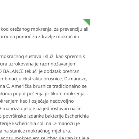
 kod otežanog mokrenja, za prevenciju ali
Prirodna pomoć za zdravlje mokraćnih
mokraćnog sustava i služi kao spremnik
hura uzrokovana je razmnožavanjem
O BALANCE tekući je dodatak prehrani
kombinaciju ekstrakta brusnice, D-manoze,
ina C. Američka brusnica tradicionalno se
mptoma poput pečenja prilikom mokrenja,
krenjem kao i osjećaja nedovoljno
D-manoza djeluje na jednostavan način
a površinske izdanke bakterije Escherichia
kterije Escherichia coli na D-manozu je
nja na stanice mokraćnog mjehura.
anozu mokrenjem se izbacuje van iz tijela