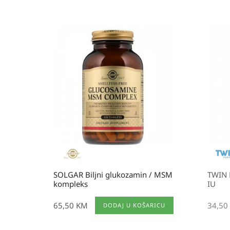
SOLGAR Biljni glukozamin / MSM
TWIN 
kompleks
IU
65,50
KM
34,50
DODAJ U KOŠARICU