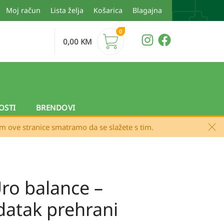
Moj račun
Lista želja
Košarica
Blagajna
0
0,00
KM
OSTI
BRENDOVI
em ove stranice smatramo da se slažete s tim.
ro balance –
datak prehrani