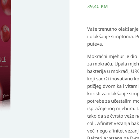
–
39,40
KM
Tekući
dodatak
prehrani
Vaše trenutno olakšanje
količina
i olakšanje simptoma. 
puteva.
Mokraćni mjehur je dio 
za mokraću. Upala mje
bakterija u mokraći, UR
koji sadrži inovativnu 
ptičjeg dvornika i vitam
koristi za olakšanje si
potrebe za učestalim mo
ispražnjenog mjehura. 
tako da se čvrsto veže n
coli. Afinitet vezanja ba
veći nego afinitet veza
Bakterija vezana na D-m