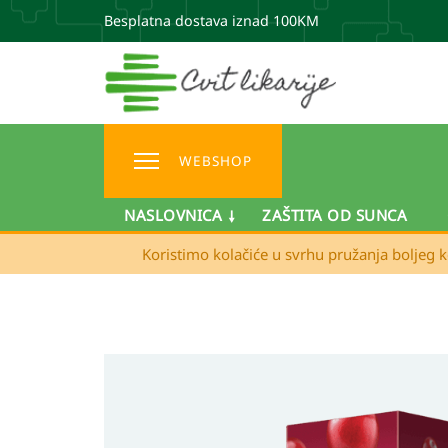
Besplatna dostava iznad 100KM
WEBSHOP
NASLOVNICA
ZAŠTITA OD SUNCA
Koristimo kolačiće u svrhu pružanja boljeg k