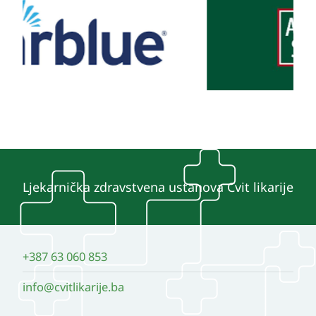
Ljekarnička zdravstvena ustanova Cvit likarije
+387 63 060 853
info@cvitlikarije.ba