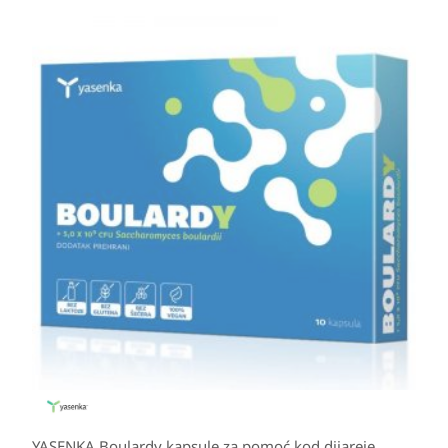
YASENKA Boulardy kapsule za pomoć kod dijareje