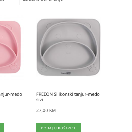
tanjur-medo
FREEON Silikonski tanjur-medo
sivi
27,00
KM
DODAJ U KOŠARICU