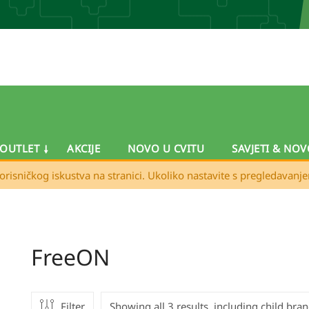
OUTLET
AKCIJE
NOVO U CVITU
SAVJETI & NOV
orisničkog iskustva na stranici. Ukoliko nastavite s pregledavanj
FreeON
Filter
Showing all 3 results, including child bra