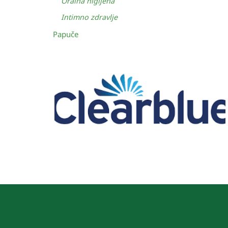
Oralna higijena
Intimno zdravlje
Papuče