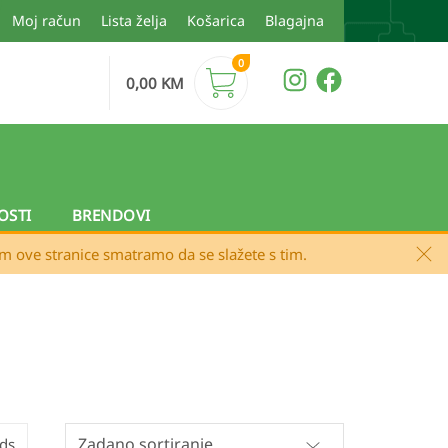
Moj račun
Lista želja
Košarica
Blagajna
0
0,00
KM
OSTI
BRENDOVI
em ove stranice smatramo da se slažete s tim.
nds