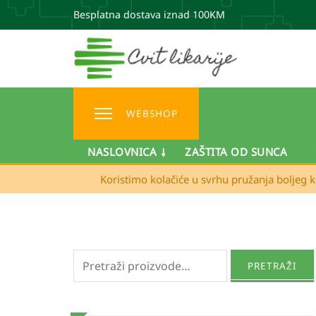
Besplatna dostava iznad 100KM
WEBSHOP
NASLOVNICA
ZAŠTITA OD SUNCA
Koristimo kolačiće u svrhu pružanja boljeg k
Pretraži:
PRETRAŽI