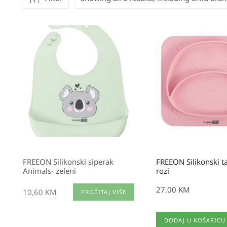
FREEON Silikonski siperak
FREEON Silikonski 
Animals- zeleni
rozi
27,00
KM
10,60
KM
PROČITAJ VIŠE
DODAJ U KOŠARICU