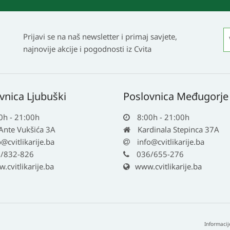
Prijavi se na naš newsletter i primaj savjete,
najnovije akcije i pogodnosti iz Cvita
vnica Ljubuški
Poslovnica Međugorje
0h - 21:00h
8:00h - 21:00h
 Ante Vukšića 3A
Kardinala Stepinca 37A
o@cvitlikarije.ba
info@cvitlikarije.ba
/832-826
036/655-276
cvitlikarije.ba
www.cvitlikarije.ba
Informacij