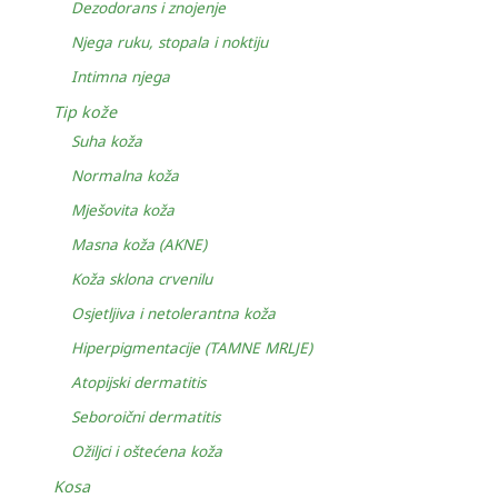
Dezodorans i znojenje
Njega ruku, stopala i noktiju
Intimna njega
Tip kože
Suha koža
Normalna koža
Mješovita koža
Masna koža (AKNE)
Koža sklona crvenilu
Osjetljiva i netolerantna koža
Hiperpigmentacije (TAMNE MRLJE)
Atopijski dermatitis
Seboroični dermatitis
Ožiljci i oštećena koža
Kosa