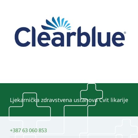
Ljekarnička zdravstvena ustanova Cvit likarije
+387 63 060 853