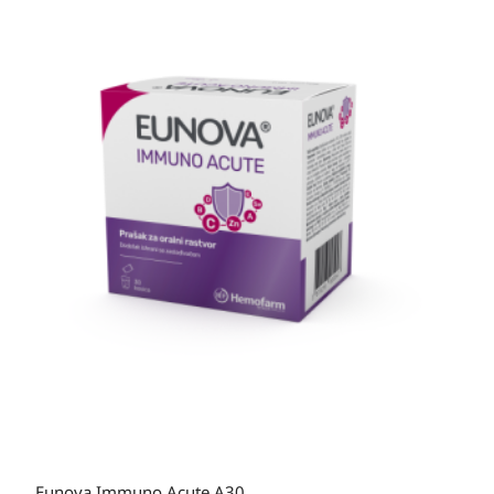
Eunova Immuno Acute A30