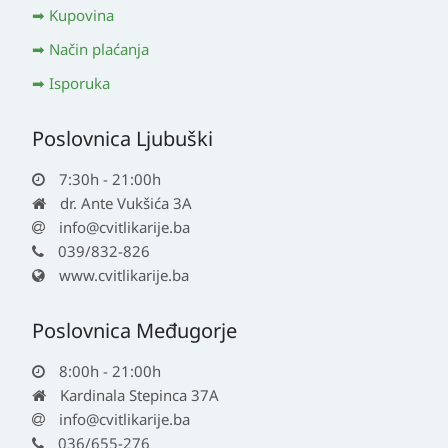
Kupovina
Način plaćanja
Isporuka
Poslovnica Ljubuški
7:30h - 21:00h
dr. Ante Vukšića 3A
info@cvitlikarije.ba
039/832-826
www.cvitlikarije.ba
Poslovnica Međugorje
8:00h - 21:00h
Kardinala Stepinca 37A
info@cvitlikarije.ba
036/655-276