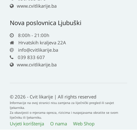
www.cvitlikarije.ba
Nova poslovnica Ljubuški
8:00h - 21:00h
Hrvatskih kraljeva 22A
info@cvitlikarije.ba
039 833 607
www.cvitlikarije.ba
© 2026 - Cvit likarije | All rights reserved
Informacije na ovoj stranici nisu zamjena za liječnički pregled ili savjet
ljekarnika.
Za obavijesti o mjerama opreza, rizicima i nuspojavama obratite se svom
liječniku ili ljekarniku.
Uvjeti korištenja
O nama
Web Shop