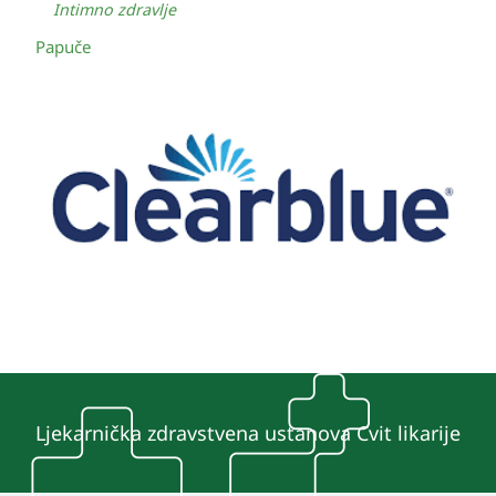
Intimno zdravlje
Papuče
Ljekarnička zdravstvena ustanova Cvit likarije